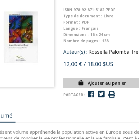
ISBN
978-92-871-5182-7PDF
Type de document :
Livre
Format :
PDF
Langue :
Français
Dimensions :
16 x 24 cm
Nombre de pages :
138
Auteur(s) :
Rossella Palomba, Ir
12,00 €
/ 18.00 $US
Ajouter au panier
PARTAGER :
sumé
ésent volume appréhende la population active en Europe sous de
oyens de concilier la vie professionnelle et la vie familiale, c'est à