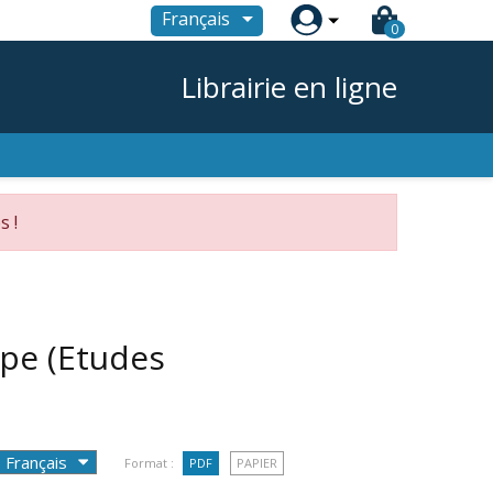

Français
0
Librairie en ligne
s !
ope (Etudes
Format :
PDF
PAPIER