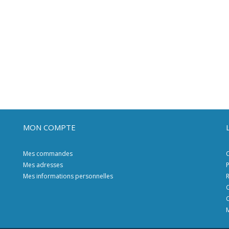
MON COMPTE
Mes commandes
C
Mes adresses
P
Mes informations personnelles
R
C
C
M