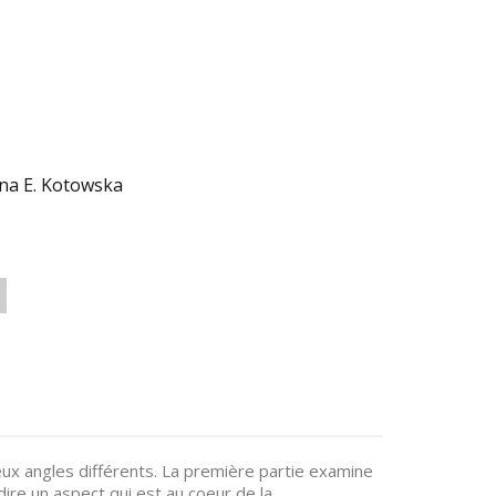
ena E. Kotowska
ux angles différents. La première partie examine
 dire un aspect qui est au coeur de la