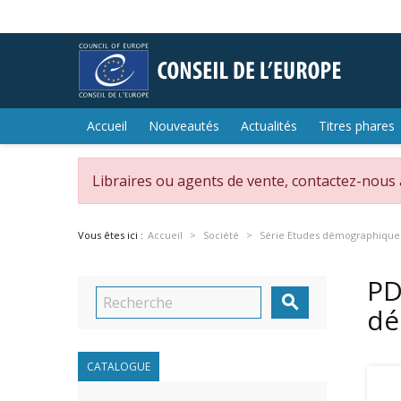
Accueil
Nouveautés
Actualités
Titres phares
Libraires ou agents de vente, contactez-nous
Vous êtes ici :
Accueil
Société
Série Etudes démographique
PD

dé
CATALOGUE