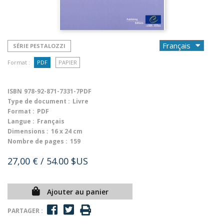
SÉRIE PESTALOZZI
Format :
PDF
PAPIER
ISBN
978-92-871-7331-7PDF
Type de document :
Livre
Format :
PDF
Langue :
Français
Dimensions :
16 x 24 cm
Nombre de pages :
159
27,00 €
/ 54.00 $US
Ajouter au panier
PARTAGER :