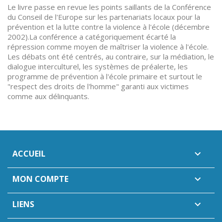
Le livre passe en revue les points saillants de la Conférence
du Conseil de l'Europe sur les partenariats locaux pour la
prévention et la lutte contre la violence à l'école (décembre
2002).La conférence a catégoriquement écarté la
répression comme moyen de maîtriser la violence à l'école.
Les débats ont été centrés, au contraire, sur la médiation, le
dialogue interculturel, les systèmes de préalerte, les
programme de prévention à l'école primaire et surtout le
"respect des droits de l'homme" garanti aux victimes
comme aux délinquants.
ACCUEIL

MON COMPTE

LIENS
