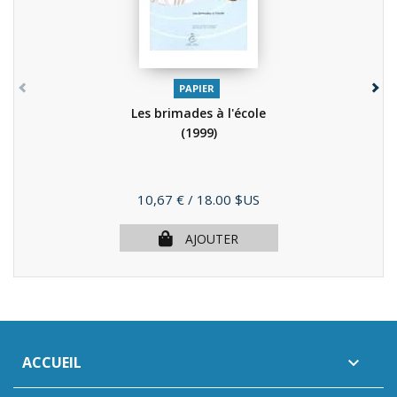
PAPIER
Les brimades à l'école
(1999)
Prix
10,67 €
/ 18.00 $US
AJOUTER
ACCUEIL
