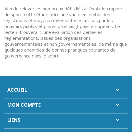
Afin de relever les nombreux défis liés à l'évolution rapide
du sport, cette étude offre une vue d'ensemble des
législations et moyens réglementaires utilisés par les
pouvoirs publics et privés dans vingt pays européens. Le
lecteur trouvera ici une évaluation des dernières
réglementations, issues des organisations
gouvernementales et non gouvernementales, de même que
quelques exemples de bonnes pratiques courantes de
gouvernance dans le sport.
ACCUEIL

MON COMPTE

LIENS
