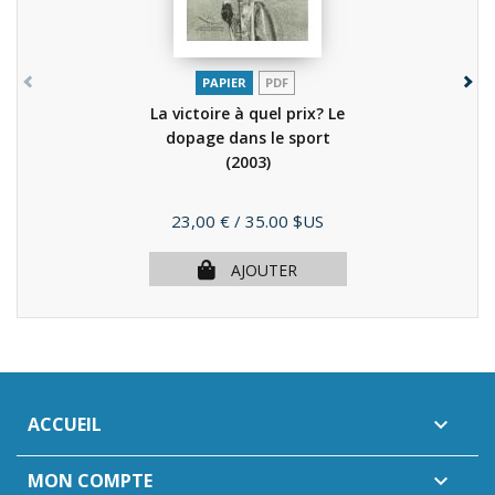
PAPIER
PDF
La victoire à quel prix? Le
dopage dans le sport
(2003)
Prix
23,00 €
/ 35.00 $US
AJOUTER
ACCUEIL

MON COMPTE
