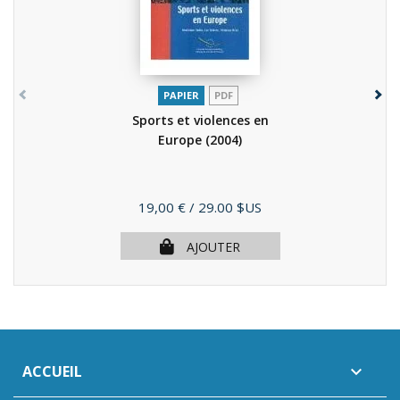
PAPIER
PDF
Sports et violences en
Europe
(2004)
Prix
19,00 €
/ 29.00 $US
AJOUTER
ACCUEIL
