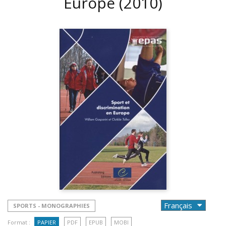
Europe
(2010)
SPORTS - MONOGRAPHIES
Format :
PAPIER
PDF
EPUB
MOBI