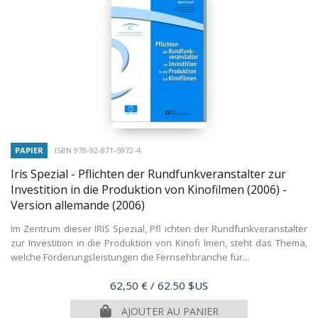
PAPIER
ISBN 978-92-871-5972-4
Iris Spezial - Pflichten der Rundfunkveranstalter zur
Investition in die Produktion von Kinofilmen (2006) -
Version allemande
(2006)
Im Zentrum dieser IRIS Spezial, Pfl ichten der Rundfunkveranstalter
zur Investition in die Produktion von Kinofi lmen, steht das Thema,
welche Förderungsleistungen die Fernsehbranche für...
Prix
62,50 €
/ 62.50 $US
AJOUTER AU PANIER