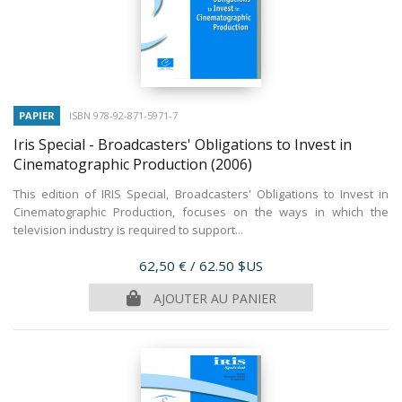
PAPIER
ISBN 978-92-871-5971-7
Iris Special - Broadcasters' Obligations to Invest in
Cinematographic Production
(2006)
This edition of IRIS Special, Broadcasters' Obligations to Invest in
Cinematographic Production, focuses on the ways in which the
television industry is required to support...
Prix
62,50 €
/ 62.50 $US
AJOUTER AU PANIER