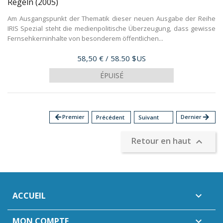
Regeln
(2005)
Am Ausgangspunkt der Thematik dieser neuen Ausgabe der Reihe
IRIS Spezial steht die medienpolitische Überzeugung, dass gewisse
Fernsehkerninhalte von besonderem öffentlichen...
Prix
58,50 €
/ 58.50 $US
ÉPUISÉ
arrow_back
Premier
Dernier
arrow_forward
Précédent
Suivant
Retour en haut

ACCUEIL

MON COMPTE
