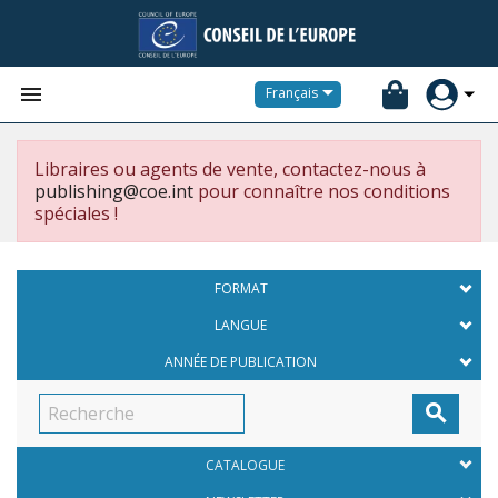


Français
Libraires ou agents de vente, contactez-nous à
publishing@coe.int
pour connaître nos conditions
spéciales !
FORMAT
LANGUE
ANNÉE DE PUBLICATION

CATALOGUE