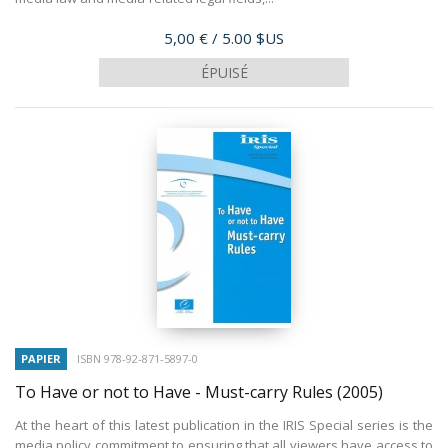
Prix
5,00 €
/ 5.00 $US
ÉPUISÉ
PAPIER
ISBN 978-92-871-5897-0
To Have or not to Have - Must-carry Rules
(2005)
At the heart of this latest publication in the IRIS Special series is the
media policy commitment to ensuring that all viewers have access to