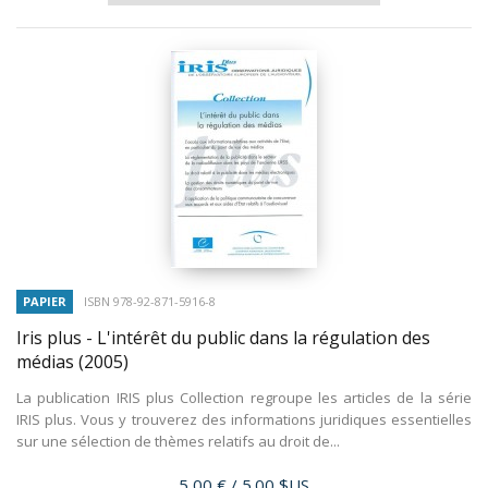
PAPIER
ISBN 978-92-871-5916-8
Iris plus - L'intérêt du public dans la régulation des
médias
(2005)
La publication IRIS plus Collection regroupe les articles de la série
IRIS plus. Vous y trouverez des informations juridiques essentielles
sur une sélection de thèmes relatifs au droit de...
Prix
5,00 €
/ 5.00 $US