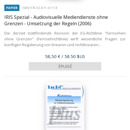
PAPIER
ISBN 978-92-871-6117-8
IRIS Spezial - Audiovisuelle Mediendienste ohne
Grenzen - Umsetzung der Regeln
(2006)
Die derzeit stattfindende Revision der EG-Richtlinie "Fernsehen
ohne Grenzen" (Fernsehrichtlinie) wirft wesentliche Fragen zur
künftigen Regulierung von linearen und nichtlinearen...
Prix
58,50 €
/ 58.50 $US
ÉPUISÉ