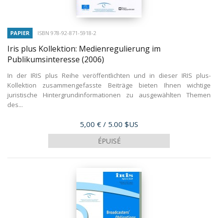
PAPIER
ISBN 978-92-871-5918-2
Iris plus Kollektion: Medienregulierung im
Publikumsinteresse
(2006)
In der IRIS plus Reihe veröffentlichten und in dieser IRIS plus-
Kollektion zusammengefasste Beiträge bieten Ihnen wichtige
juristische Hintergrundinformationen zu ausgewählten Themen
des...
Prix
5,00 €
/ 5.00 $US
ÉPUISÉ