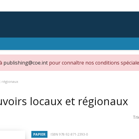
 à
publishing@coe.int
pour connaître nos conditions spéciale
t régionaux
voirs locaux et régionaux
Tri
PAPIER
ISBN 978-92-871-2393-0