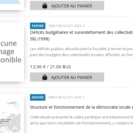
AJOUTER AU PANIER
PAPIER
ISBN 978-92-871-3023-5
Déficits budgétaires et surendettement des collectiv
58)
(1998)
Les déficits publics alourdissent la fiscalité à terme et 
part des budgets des collectivités locales affectée au fo
Prix
12,96 €
/ 21.00 $US
AJOUTER AU PANIER
PAPIER
ISBN 978-92-871-3610-7
Structure et fonctionnement de la démocratie locale 
Cette étude présente le cadre juridique et institutionnel d
ainsi que leurs modalités de fonctionnement, y compris l