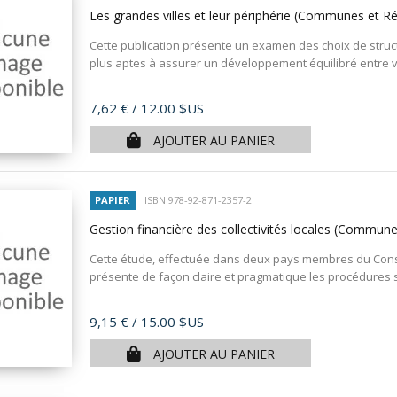
Les grandes villes et leur périphérie (Communes et R
Cette publication présente un examen des choix de stru
plus aptes à assurer un développement équilibré entre vil
Prix
7,62 €
/ 12.00 $US
AJOUTER AU PANIER
PAPIER
ISBN 978-92-871-2357-2
Gestion financière des collectivités locales (Commun
Cette étude, effectuée dans deux pays membres du Consei
présente de façon claire et pragmatique les procédures su
Prix
9,15 €
/ 15.00 $US
AJOUTER AU PANIER