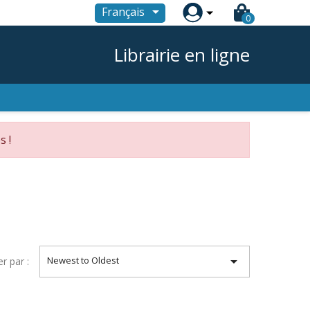

Français
0
Librairie en ligne
s !

Newest to Oldest
er par :