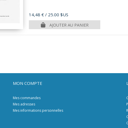
Prix
14,48 €
/ 25.00 $US
AJOUTER AU PANIER
MON COMPTE
Mes commandes
C
Mes adresses
P
Mes informations personnelles
R
C
C