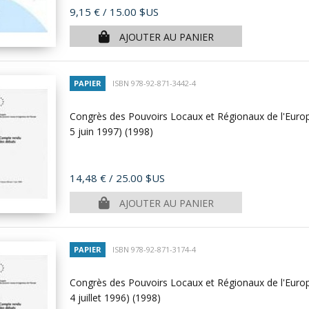
Prix
9,15 €
/ 15.00 $US
AJOUTER AU PANIER
PAPIER
ISBN 978-92-871-3442-4
Congrès des Pouvoirs Locaux et Régionaux de l'Europ
5 juin 1997)
(1998)
Prix
14,48 €
/ 25.00 $US
AJOUTER AU PANIER
PAPIER
ISBN 978-92-871-3174-4
Congrès des Pouvoirs Locaux et Régionaux de l'Europ
4 juillet 1996)
(1998)