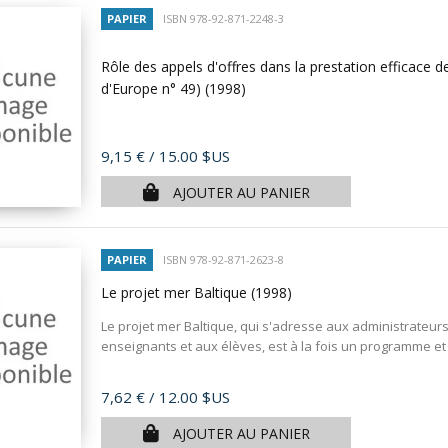
PAPIER
ISBN 978-92-871-2248-3
Rôle des appels d'offres dans la prestation efficace
d'Europe n° 49)
(1998)
Prix
9,15 €
/ 15.00 $US
AJOUTER AU PANIER
PAPIER
ISBN 978-92-871-2623-8
Le projet mer Baltique
(1998)
Le projet mer Baltique, qui s'adresse aux administrateur
enseignants et aux élèves, est à la fois un programme et 
Prix
7,62 €
/ 12.00 $US
AJOUTER AU PANIER