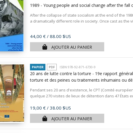
1989 - Young people and social change after the fall o
After the collapse of state socialism at the end of the 1
a dramatically different role in society. Once cast as the vit
Prix
44,00 €
/ 88.00 $US
AJOUTER AU PANIER
PAPIER
PDF
ISBN 978-92-871-6730-9
20 ans de lutte contre la torture - 19e rapport génér
torture et des peines ou traitements inhumains ou d
Pendant ses 20 ans d'existence, le CPT (Comité européen 
quelque 270 visites de lieux de détention dans 47 États 
Prix
19,00 €
/ 38.00 $US
AJOUTER AU PANIER