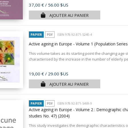
Prix
37,00 €
/ 56.00 $US
AJOUTER AU PANIER
PAPIER
PDF
ISBN 978-92-871-5240-4
Active ageing in Europe - Volume 1 (Population Serie
This volume takes as its starting point the changing age s
characterised by the increase in the number of elderly pe
Prix
19,00 €
/ 29.00 $US
AJOUTER AU PANIER
PAPIER
PDF
ISBN 978-92-871-5469-9
Active ageing in Europe - Volume 2 : Demographic char
studies No. 47)
(2004)
This study investigates the demographic characteristics o