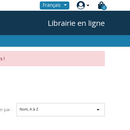

Français
0
Librairie en ligne
s !

Nom, A à Z
er par :