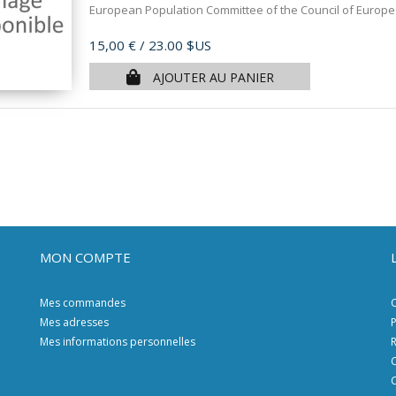
European Population Committee of the Council of Europe d
Prix
15,00 €
/ 23.00 $US
AJOUTER AU PANIER
MON COMPTE
Mes commandes
C
Mes adresses
P
Mes informations personnelles
R
C
C