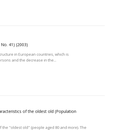
s No. 41)
(2003)
tructure in European countries, which is
rsons and the decrease in the...
acteristics of the oldest old (Population
f the "oldest old" (people aged 80 and more). The