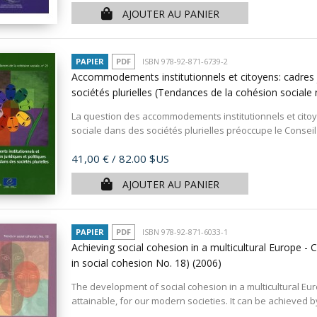
AJOUTER AU PANIER
PAPIER
PDF
ISBN 978-92-871-6739-2
Accommodements institutionnels et citoyens: cadres ju
sociétés plurielles (Tendances de la cohésion sociale
La question des accommodements institutionnels et cito
sociale dans des sociétés plurielles préoccupe le Conseil
Prix
41,00 €
/ 82.00 $US
AJOUTER AU PANIER
PAPIER
PDF
ISBN 978-92-871-6033-1
Achieving social cohesion in a multicultural Europe -
in social cohesion No. 18)
(2006)
The development of social cohesion in a multicultural Europ
attainable, for our modern societies. It can be achieved b