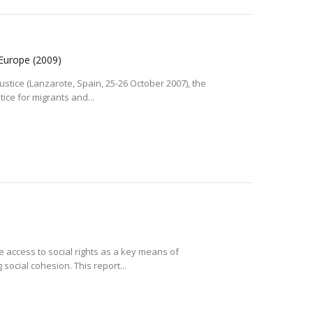
n Europe
(2009)
ustice (Lanzarote, Spain, 25-26 October 2007), the
ice for migrants and...
e access to social rights as a key means of
social cohesion. This report...