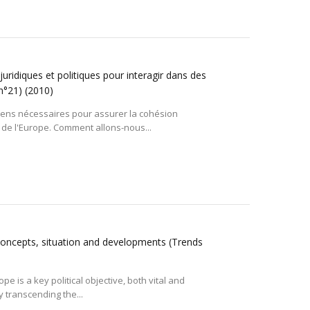
ridiques et politiques pour interagir dans des
 n°21)
(2010)
yens nécessaires pour assurer la cohésion
 de l'Europe. Comment allons-nous...
 Concepts, situation and developments (Trends
e is a key political objective, both vital and
y transcending the...