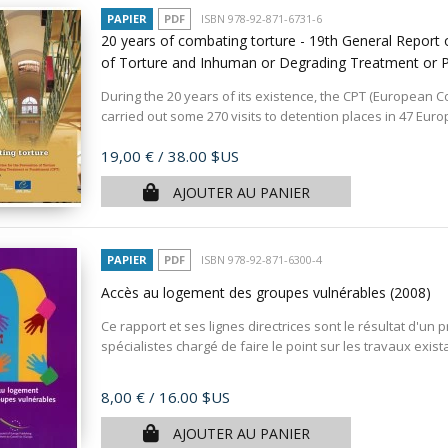
PAPIER
PDF
ISBN 978-92-871-6731-6
20 years of combating torture - 19th General Report
of Torture and Inhuman or Degrading Treatment or
During the 20 years of its existence, the CPT (European C
carried out some 270 visits to detention places in 47 Europe
Prix
19,00 €
/ 38.00 $US
AJOUTER AU PANIER
PAPIER
PDF
ISBN 978-92-871-6300-4
Accès au logement des groupes vulnérables
(2008)
Ce rapport et ses lignes directrices sont le résultat d'
spécialistes chargé de faire le point sur les travaux exis
Prix
8,00 €
/ 16.00 $US
AJOUTER AU PANIER