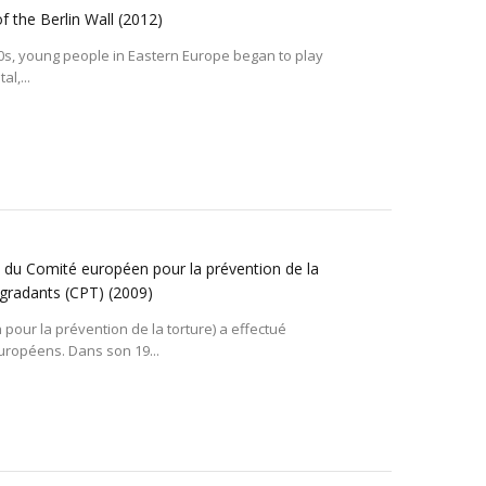
f the Berlin Wall
(2012)
980s, young people in Eastern Europe began to play
al,...
al du Comité européen pour la prévention de la
égradants (CPT)
(2009)
pour la prévention de la torture) a effectué
européens. Dans son 19...