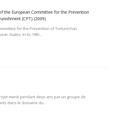
 of the European Committee for the Prevention
 Punishment (CPT)
(2009)
ommittee for the Prevention of Torture) has
an States. In its 19th...
un projet mené pendant deux ans par un groupe de
tants dans le domaine du...