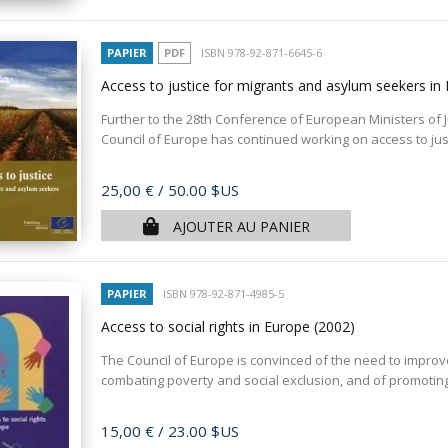
PAPIER
PDF
ISBN 978-92-871-6645-6
Access to justice for migrants and asylum seekers i
Further to the 28th Conference of European Ministers of J
Council of Europe has continued working on access to just
Prix
25,00 €
/ 50.00 $US
AJOUTER AU PANIER
PAPIER
ISBN 978-92-871-4985-5
Access to social rights in Europe
(2002)
The Council of Europe is convinced of the need to improv
combating poverty and social exclusion, and of promoting 
Prix
15,00 €
/ 23.00 $US