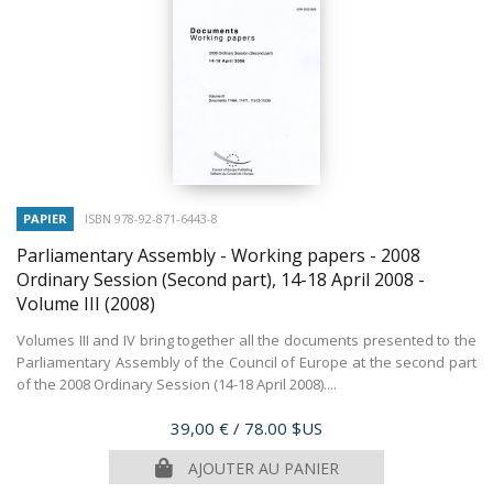
PAPIER
ISBN 978-92-871-6443-8
Parliamentary Assembly - Working papers - 2008
Ordinary Session (Second part), 14-18 April 2008 -
Volume III
(2008)
Volumes III and IV bring together all the documents presented to the
Parliamentary Assembly of the Council of Europe at the second part
of the 2008 Ordinary Session (14-18 April 2008)....
Prix
39,00 €
/ 78.00 $US
AJOUTER AU PANIER