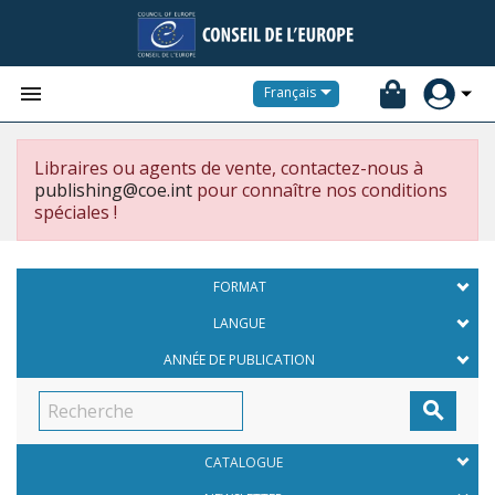


Français
Libraires ou agents de vente, contactez-nous à
publishing@coe.int
pour connaître nos conditions
spéciales !
FORMAT
LANGUE
ANNÉE DE PUBLICATION

CATALOGUE