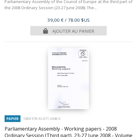
Parliamentary Assembly of the Council of Europe at the third part of
the 2008 Ordinary Session (23-27 June 2008). The...
Prix
39,00 €
/ 78.00 $US
AJOUTER AU PANIER
PAPIER
ISBN 978-92-871-6548-0
Parliamentary Assembly - Working papers - 2008
Ordinary Session (Third part), 23-27 June 2008 - Volume