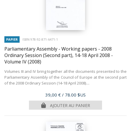
PAPIER
ISBN 978-92-871-6471-1
Parliamentary Assembly - Working papers - 2008
Ordinary Session (Second part), 14-18 April 2008 -
Volume IV
(2008)
Volumes III and IV bring together all the documents presented to the
Parliamentary Assembly of the Council of Europe at the second part
of the 2008 Ordinary Session (14-18 April 2008)....
Prix
39,00 €
/ 78.00 $US
AJOUTER AU PANIER