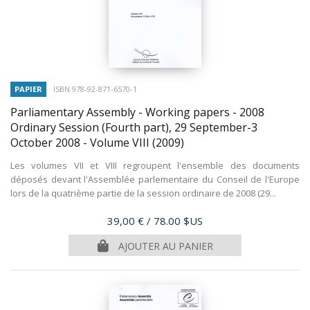
PAPIER
ISBN 978-92-871-6570-1
Parliamentary Assembly - Working papers - 2008
Ordinary Session (Fourth part), 29 September-3
October 2008 - Volume VIII
(2009)
Les volumes VII et VIII regroupent l'ensemble des documents
déposés devant l'Assemblée parlementaire du Conseil de l'Europe
lors de la quatrième partie de la session ordinaire de 2008 (29...
Prix
39,00 €
/ 78.00 $US
AJOUTER AU PANIER