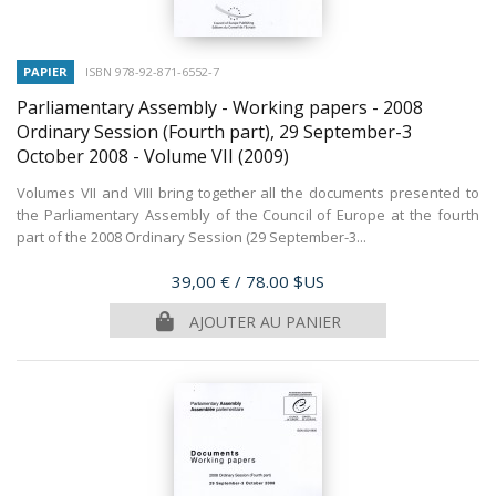
PAPIER
ISBN 978-92-871-6552-7
Parliamentary Assembly - Working papers - 2008
Ordinary Session (Fourth part), 29 September-3
October 2008 - Volume VII
(2009)
Volumes VII and VIII bring together all the documents presented to
the Parliamentary Assembly of the Council of Europe at the fourth
part of the 2008 Ordinary Session (29 September-3...
Prix
39,00 €
/ 78.00 $US
AJOUTER AU PANIER