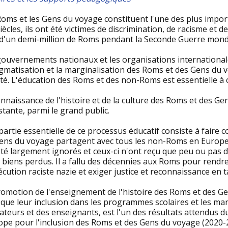
Roms et les Gens du voyage constituent l'une des plus impo
iècles, ils ont été victimes de discrimination, de racisme et
 d'un demi-million de Roms pendant la Seconde Guerre mondi
ouvernements nationaux et les organisations internationales
igmatisation et la marginalisation des Roms et des Gens du 
té. L'éducation des Roms et des non-Roms est essentielle à c
nnaissance de l'histoire et de la culture des Roms et des Ge
stante, parmi le grand public.
artie essentielle de ce processus éducatif consiste à faire
Gens du voyage partagent avec tous les non-Roms en Europe
été largement ignorés et ceux-ci n'ont reçu que peu ou pas 
 biens perdus. Il a fallu des décennies aux Roms pour rendre
cution raciste nazie et exiger justice et reconnaissance en 
romotion de l'enseignement de l'histoire des Roms et des G
i que leur inclusion dans les programmes scolaires et les m
teurs et des enseignants, est l'un des résultats attendus du
rope pour l'inclusion des Roms et des Gens du voyage (2020-