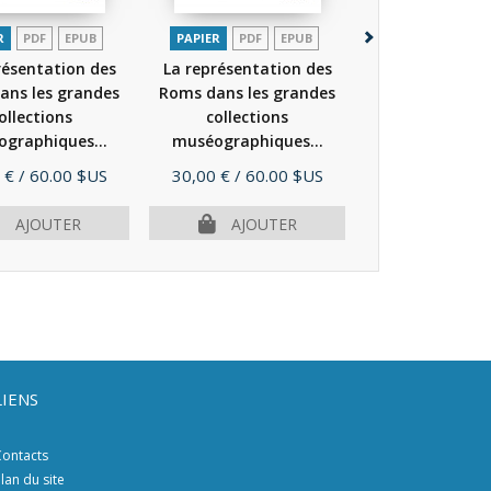
R
PDF
EPUB
PAPIER
PDF
EPUB
PAPIER
PDF
résentation des
La représentation des
Miroirs - Manu
ans les grandes
Roms dans les grandes
combatt
ollections
collections
l’antitsigani
graphiques...
muséographiques...
l’éducation aux
(2020)
(2019)
Prix
Prix
 €
/ 60.00 $US
30,00 €
/ 60.00 $US
15,00 €
/ 30.
AJOUTER
AJOUTER
AJOU
LIENS
ontacts
lan du site