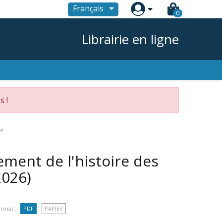

Français
0
Librairie en ligne
s !
ge
nement de l'histoire des
2026)
rmat :
PDF
PAPIER