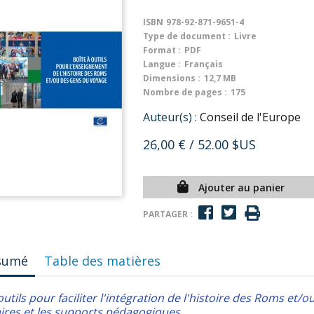
ISBN
978-92-871-9651-4
Type de document :
Livre
Format :
PDF
Langue :
Français
Dimensions :
12,7 MB
Nombre de pages :
175
Auteur(s) :
Conseil de l'Europe
26,00 €
/ 52.00 $US
Ajouter au panier
PARTAGER :
sumé
Table des matières
utils pour faciliter l'intégration de l'histoire des Roms e
aires et les supports pédagogiques