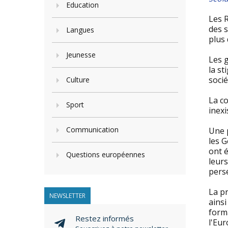
Education
Les 
des s
Langues
plus
Jeunesse
Les g
la st
socié
Culture
La co
Sport
inexi
Communication
Une p
les 
ont 
Questions européennes
leurs
persé
La p
NEWSLETTER
ains
forma
Restez informés
l'Eu