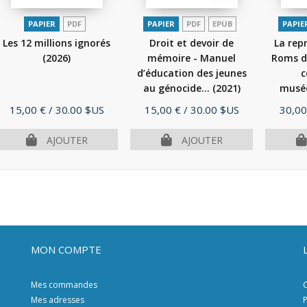
PAPIER
PDF
PAPIER
PDF
EPUB
PAPIE
Les 12 millions ignorés
Droit et devoir de
La rep
(2026)
mémoire - Manuel
Roms d
d’éducation des jeunes
c
au génocide...
(2021)
muséo
Prix
Prix
Prix
15,00 €
/ 30.00 $US
15,00 €
/ 30.00 $US
30,00
AJOUTER
AJOUTER
MON COMPTE
Mes commandes
C
Mes adresses
P