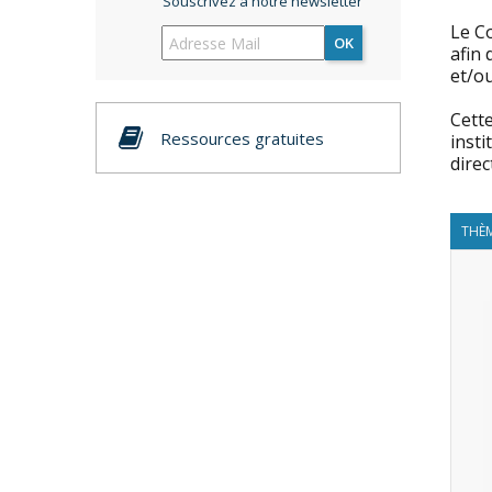
Souscrivez à notre newsletter
Le C
OK
afin 
et/o
Cette
Ressources gratuites
inst
dire
THÈM