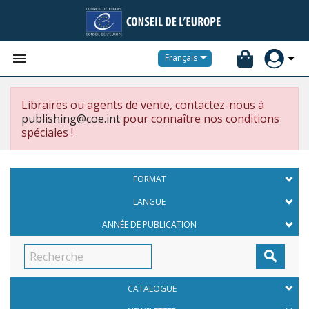


Français
Libraires ou agents de vente, contactez-nous à
publishing@coe.int
pour connaître nos conditions
spéciales !
FORMAT
LANGUE
ANNÉE DE PUBLICATION

CATALOGUE