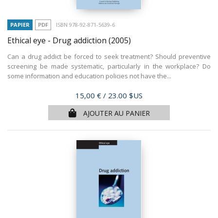
PAPIER
PDF
ISBN 978-92-871-5639-6
Ethical eye - Drug addiction
(2005)
Can a drug addict be forced to seek treatment? Should preventive
screening be made systematic, particularly in the workplace? Do
some information and education policies not have the...
Prix
15,00 €
/ 23.00 $US
AJOUTER AU PANIER