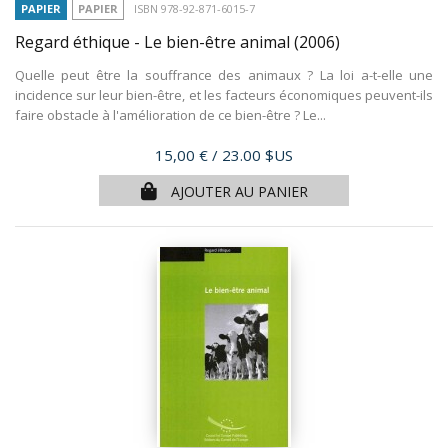
PAPIER
PAPIER
ISBN 978-92-871-6015-7
Regard éthique - Le bien-être animal
(2006)
Quelle peut être la souffrance des animaux ? La loi a-t-elle une
incidence sur leur bien-être, et les facteurs économiques peuvent-ils
faire obstacle à l'amélioration de ce bien-être ? Le...
Prix
15,00 €
/ 23.00 $US
AJOUTER AU PANIER