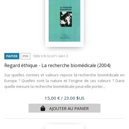
PAPIER
PDF
ISBN 978-92-871-5461-3
Regard éthique - La recherche biomédicale
(2004)
Sur quelles normes et valeurs repose la recherche biomédicale en
Europe ? Quelles sont la nature et l'origine de ces valeurs ? Dans
quelle mesure la recherche biomédicale peut-elle porter...
Prix
15,00 €
/ 23.00 $US
AJOUTER AU PANIER