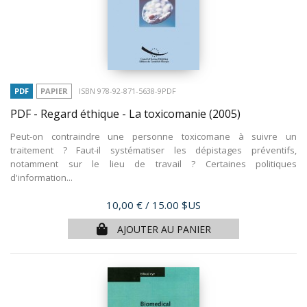
PDF
PAPIER
ISBN 978-92-871-5638-9PDF
PDF - Regard éthique - La toxicomanie
(2005)
Peut-on contraindre une personne toxicomane à suivre un
traitement ? Faut-il systématiser les dépistages préventifs,
notamment sur le lieu de travail ? Certaines politiques
d'information...
Prix
10,00 €
/ 15.00 $US
AJOUTER AU PANIER