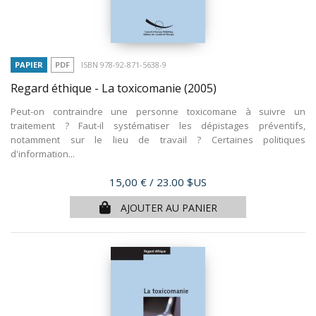
PAPIER
PDF
ISBN 978-92-871-5638-9
Regard éthique - La toxicomanie
(2005)
Peut-on contraindre une personne toxicomane à suivre un
traitement ? Faut-il systématiser les dépistages préventifs,
notamment sur le lieu de travail ? Certaines politiques
d'information...
Prix
15,00 €
/ 23.00 $US
AJOUTER AU PANIER