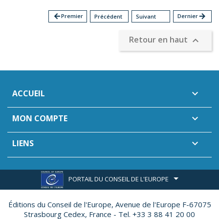
arrow_back
Premier
Dernier
arrow_forward
Précédent
Suivant
Retour en haut

ACCUEIL

MON COMPTE

LIENS

PORTAIL DU CONSEIL DE L'EUROPE
Éditions du Conseil de l'Europe,
Avenue de l'Europe F-67075
Strasbourg Cedex, France - Tel. +33 3 88 41 20 00