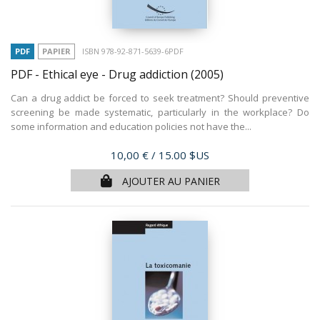
PDF
PAPIER
ISBN 978-92-871-5639-6PDF
PDF - Ethical eye - Drug addiction
(2005)
Can a drug addict be forced to seek treatment? Should preventive
screening be made systematic, particularly in the workplace? Do
some information and education policies not have the...
Prix
10,00 €
/ 15.00 $US
AJOUTER AU PANIER