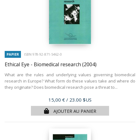
PAPIER
ISBN 978-92-871-5462-0
Ethical Eye - Biomedical research
(2004)
What are the rules and underlying values governing biomedical
research in Europe? What form do these values take and where do
they originate? Does biomedical research pose a threat to...
Prix
15,00 €
/ 23.00 $US
AJOUTER AU PANIER