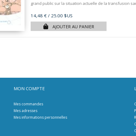
grand public sur la situation actuelle de la transfusion s
Prix
14,48 €
/ 25.00 $US
AJOUTER AU PANIER
MON COMPTE
Mes commandes
C
Mes adresses
P
Mes informations personnelles
R
C
C