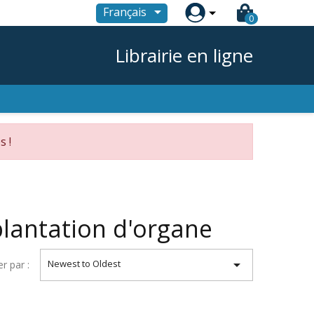

Français
0
Librairie en ligne
s !
plantation d'organe

Newest to Oldest
er par :