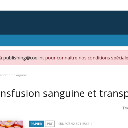
 à
publishing@coe.int
pour connaître nos conditions spéciale
lantation d'organe
nsfusion sanguine et trans
Tri
PAPIER
PDF
ISBN 978-92-871-6567-1