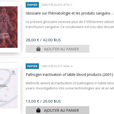
PAPIER
ISBN 978-92-871-4772-1
Glossaire sur l'hématologie et les produits sanguins -
Le présent glossaire recense plus de 2 500 termes utilis
transfusion sanguine. Ce vocabulaire est issu des docume
Prix
28,00 €
/ 42.00 $US
AJOUTER AU PANIER
PAPIER
ISBN 978-92-871-4560-4
Pathogen inactivation of labile blood products
(2001)
Methods aimed at inactivation of pathogens in labile bl
years. Investigations into some technologies are at an adv
Prix
13,00 €
/ 20.00 $US
AJOUTER AU PANIER