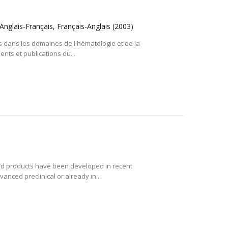
 Anglais-Français, Français-Anglais
(2003)
és dans les domaines de l'hématologie et de la
nts et publications du...
ood products have been developed in recent
anced preclinical or already in...