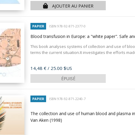
AJOUTER AU PANIER
PAPIER
ISBN 978-92-871-2377-0
Blood transfusion in Europe: a "white paper". Safe an
This book analyses systems of collection and use of bloo
terms the current situation.It investigates the efforts made
Prix
14,48 €
/ 25.00 $US
ÉPUISÉ
PAPIER
ISBN 978-92-871-2240-7
The collection and use of human blood and plasma in 
Van Aken
(1998)