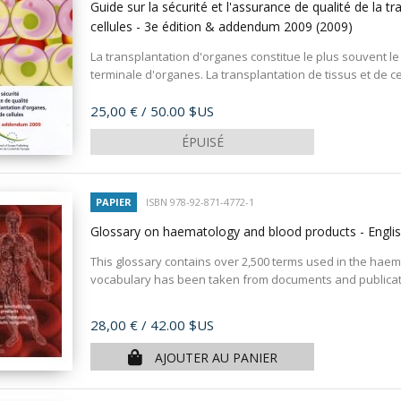
Guide sur la sécurité et l'assurance de qualité de la t
cellules - 3e édition & addendum 2009
(2009)
La transplantation d'organes constitue le plus souvent le
terminale d'organes. La transplantation de tissus et de cel
Prix
25,00 €
/ 50.00 $US
ÉPUISÉ
PAPIER
ISBN 978-92-871-4772-1
Glossary on haematology and blood products - Englis
This glossary contains over 2,500 terms used in the haem
vocabulary has been taken from documents and publicatio
Prix
28,00 €
/ 42.00 $US
AJOUTER AU PANIER