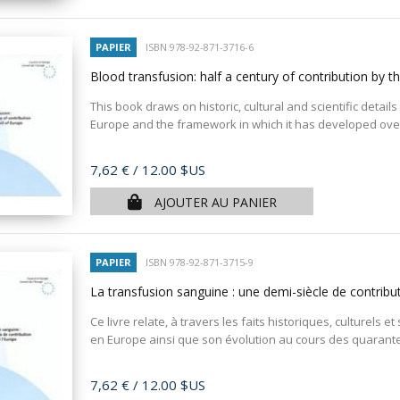
PAPIER
ISBN 978-92-871-3716-6
Blood transfusion: half a century of contribution by 
This book draws on historic, cultural and scientific detail
Europe and the framework in which it has developed over t
Prix
7,62 €
/ 12.00 $US
AJOUTER AU PANIER
PAPIER
ISBN 978-92-871-3715-9
La transfusion sanguine : une demi-siècle de contribu
Ce livre relate, à travers les faits historiques, culturels e
en Europe ainsi que son évolution au cours des quarante
Prix
7,62 €
/ 12.00 $US