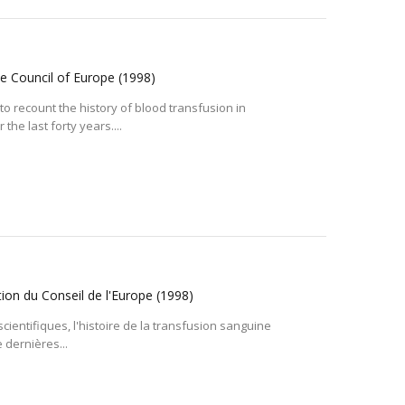
the Council of Europe
(1998)
s to recount the history of blood transfusion in
he last forty years....
tion du Conseil de l'Europe
(1998)
t scientifiques, l'histoire de la transfusion sanguine
 dernières...