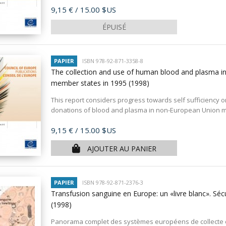
Prix
9,15 €
/ 15.00 $US
ÉPUISÉ
PAPIER
ISBN 978-92-871-3358-8
The collection and use of human blood and plasma i
member states in 1995
(1998)
This report considers progress towards self sufficiency 
donations of blood and plasma in non-European Union mem
Prix
9,15 €
/ 15.00 $US
AJOUTER AU PANIER
PAPIER
ISBN 978-92-871-2376-3
Transfusion sanguine en Europe: un «livre blanc». Séc
(1998)
Panorama complet des systèmes européens de collecte et 