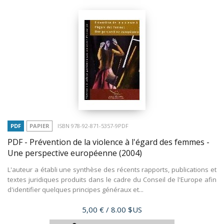
PDF
PAPIER
ISBN 978-92-871-5357-9PDF
PDF - Prévention de la violence à l'égard des femmes -
Une perspective européenne
(2004)
L'auteur a établi une synthèse des récents rapports, publications et
textes juridiques produits dans le cadre du Conseil de l'Europe afin
d'identifier quelques principes généraux et...
Prix
5,00 €
/ 8.00 $US