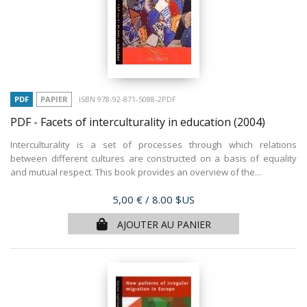
PDF
PAPIER
ISBN 978-92-871-5088-2PDF
PDF - Facets of interculturality in education
(2004)
Interculturality is a set of processes through which relations
between different cultures are constructed on a basis of equality
and mutual respect. This book provides an overview of the...
Prix
5,00 €
/ 8.00 $US
AJOUTER AU PANIER