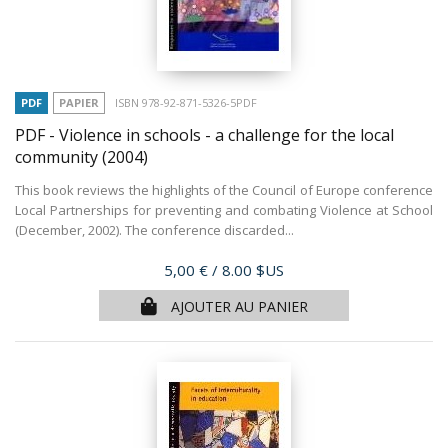
PDF
PAPIER
ISBN 978-92-871-5326-5PDF
PDF - Violence in schools - a challenge for the local
community
(2004)
This book reviews the highlights of the Council of Europe conference
Local Partnerships for preventing and combating Violence at School
(December, 2002). The conference discarded...
Prix
5,00 €
/ 8.00 $US
AJOUTER AU PANIER