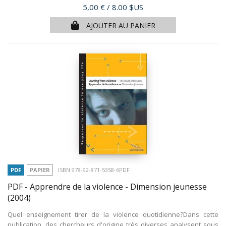
Prix
5,00 €
/ 8.00 $US
AJOUTER AU PANIER
PDF
PAPIER
ISBN 978-92-871-5358-6PDF
PDF - Apprendre de la violence - Dimension jeunesse
(2004)
Quel enseignement tirer de la violence quotidienne?Dans cette
publication, des chercheurs d'origine très diverses analysent sous