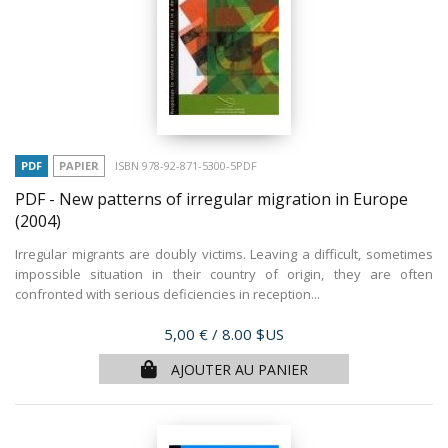
PDF
PAPIER
ISBN 978-92-871-5300-5PDF
PDF - New patterns of irregular migration in Europe
(2004)
Irregular migrants are doubly victims. Leaving a difficult, sometimes
impossible situation in their country of origin, they are often
confronted with serious deficiencies in reception...
Prix
5,00 €
/ 8.00 $US
AJOUTER AU PANIER