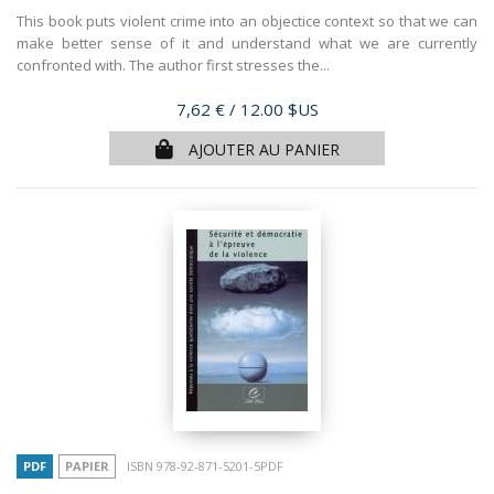
This book puts violent crime into an objectice context so that we can
make better sense of it and understand what we are currently
confronted with. The author first stresses the...
Prix
7,62 €
/ 12.00 $US
AJOUTER AU PANIER
PDF
PAPIER
ISBN 978-92-871-5201-5PDF