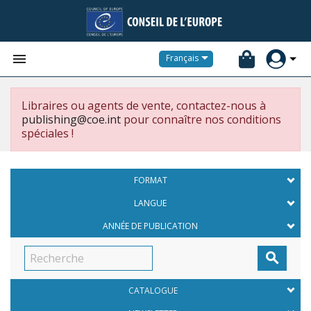


Français
Libraires ou agents de vente, contactez-nous à
publishing@coe.int
pour connaître nos conditions
spéciales !
FORMAT
LANGUE
ANNÉE DE PUBLICATION

CATALOGUE