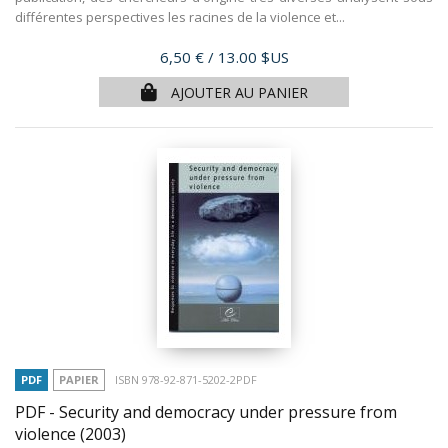
différentes perspectives les racines de la violence et...
Prix
6,50 €
/ 13.00 $US
AJOUTER AU PANIER
PDF
PAPIER
ISBN 978-92-871-5202-2PDF
PDF - Security and democracy under pressure from
violence
(2003)