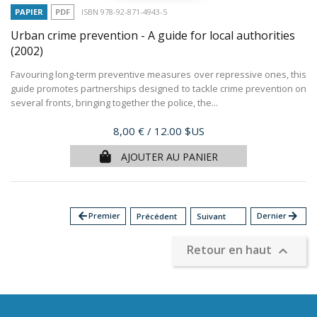
PAPIER
PDF
ISBN 978-92-871-4943-5
Urban crime prevention - A guide for local authorities
(2002)
Favouring long-term preventive measures over repressive ones, this
guide promotes partnerships designed to tackle crime prevention on
several fronts, bringing together the police, the...
Prix
8,00 €
/ 12.00 $US
AJOUTER AU PANIER
arrow_back
Premier
Dernier
arrow_forward
Précédent
Suivant
Retour en haut
