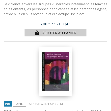
La violence envers les groupes vulnérables, notamment les femmes
et les enfants, les personnes handicapées et les personnes âgées,
est de plus en plus reconnue et elle occupe une place...
Prix
8,00 €
/ 12.00 $US
AJOUTER AU PANIER
PDF
PAPIER
ISBN 978-92-871-5446-0PDF