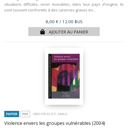
situations difficiles, sinon invivables, dans leur pays d'origine, ils
sont souvent confrontés à des carences graves en...
Prix
8,00 €
/ 12.00 $US
AJOUTER AU PANIER
PAPIER
PDF
ISBN 978-92-871-5446-0
Violence envers les groupes vulnérables
(2004)