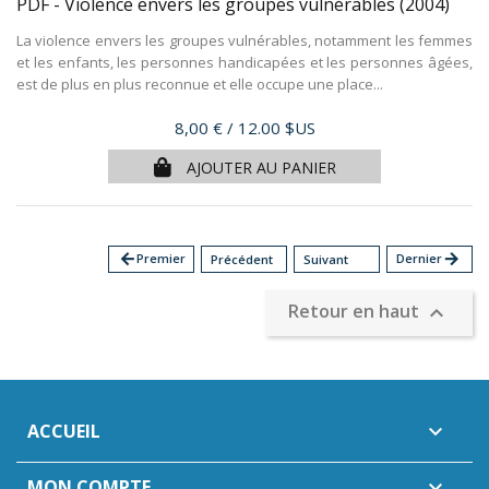
PDF - Violence envers les groupes vulnérables
(2004)
La violence envers les groupes vulnérables, notamment les femmes
et les enfants, les personnes handicapées et les personnes âgées,
est de plus en plus reconnue et elle occupe une place...
Prix
8,00 €
/ 12.00 $US
AJOUTER AU PANIER
arrow_back
Premier
Dernier
arrow_forward
Précédent
Suivant
Retour en haut

ACCUEIL

MON COMPTE
