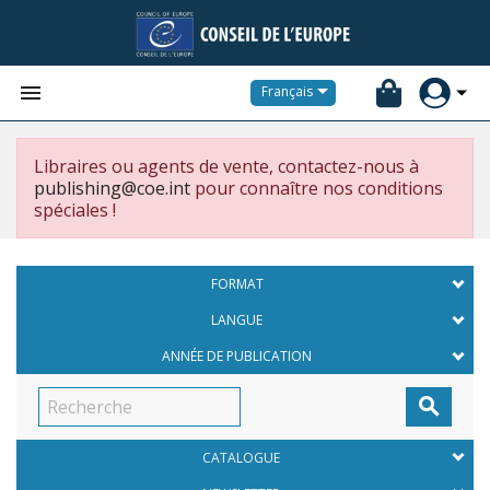


Français
Libraires ou agents de vente, contactez-nous à
publishing@coe.int
pour connaître nos conditions
spéciales !
FORMAT
LANGUE
ANNÉE DE PUBLICATION

CATALOGUE