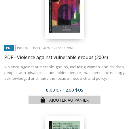
PDF
PAPIER
ISBN 978-92-871-5447-7PDF
PDF - Violence against vulnerable groups
(2004)
Violence against vulnerable groups, including women and children,
people with disabilities and older people, has been increasingly
acknowledged and made the focus of research and policy...
Prix
8,00 €
/ 12.00 $US
AJOUTER AU PANIER