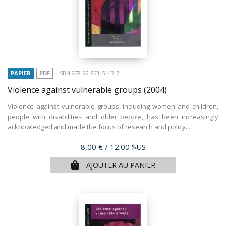
PAPIER
PDF
ISBN 978-92-871-5447-7
Violence against vulnerable groups
(2004)
Violence against vulnerable groups, including women and children,
people with disabilities and older people, has been increasingly
acknowledged and made the focus of research and policy...
Prix
8,00 €
/ 12.00 $US
AJOUTER AU PANIER