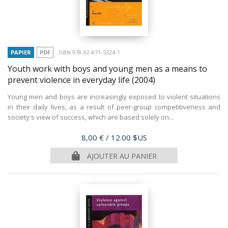
PAPIER
PDF
ISBN 978-92-871-5324-1
Youth work with boys and young men as a means to
prevent violence in everyday life
(2004)
Young men and boys are increasingly exposed to violent situations
in their daily lives, as a result of peer-group competitiveness and
society's view of success, which are based solely on...
Prix
8,00 €
/ 12.00 $US
AJOUTER AU PANIER