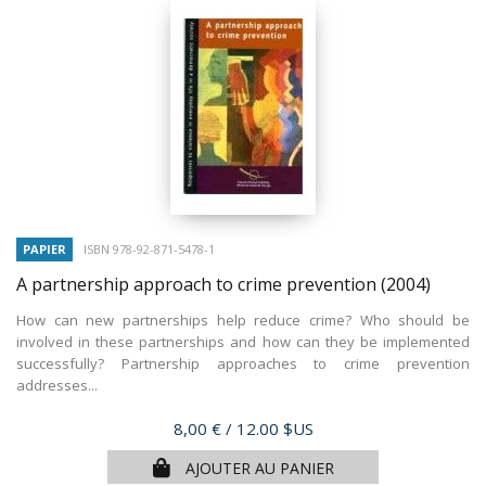
PAPIER
ISBN 978-92-871-5478-1
A partnership approach to crime prevention
(2004)
How can new partnerships help reduce crime? Who should be
involved in these partnerships and how can they be implemented
successfully? Partnership approaches to crime prevention
addresses...
Prix
8,00 €
/ 12.00 $US
AJOUTER AU PANIER