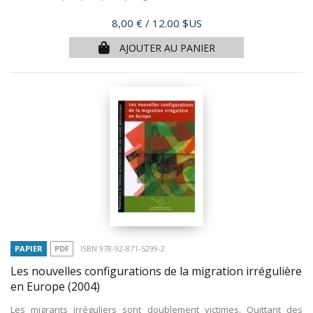
Prix
8,00 €
/ 12.00 $US
AJOUTER AU PANIER
PAPIER
PDF
ISBN 978-92-871-5299-2
Les nouvelles configurations de la migration irrégulière
en Europe
(2004)
Les migrants irréguliers sont doublement victimes. Quittant des