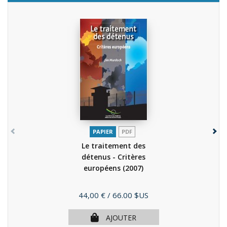
PAPIER
PDF
Le traitement des
détenus - Critères
européens
(2007)
Prix
44,00 €
/ 66.00 $US
AJOUTER