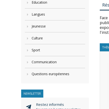
Education
Ré
Langues
Face 
publi
Jeunesse
expos
l'ins
Culture
THÈM
Sport
Communication
Questions européennes
NEWSLETTER
Restez informés