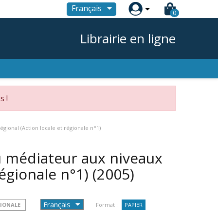

Français
0
Librairie en ligne
s !
régional (Action locale et régionale n°1)
du médiateur aux niveaux
 régionale n°1)
(2005)
GIONALE
Format :
PAPIER