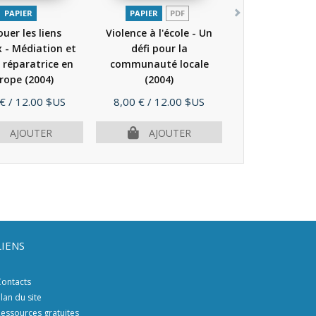
PAPIER
PAPIER
PDF
uer les liens
Violence à l'école - Un
 - Médiation et
défi pour la
e réparatrice en
communauté locale
rope
(2004)
(2004)
Prix
 €
/ 12.00 $US
8,00 €
/ 12.00 $US
AJOUTER
AJOUTER
LIENS
ontacts
lan du site
essources gratuites