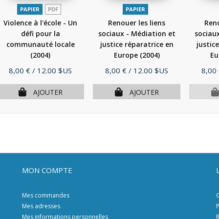
PAPIER
PDF
PAPIER
Violence à l'école - Un
Renouer les liens
Reno
défi pour la
sociaux - Médiation et
sociaux
communauté locale
justice réparatrice en
justic
(2004)
Europe
(2004)
Eu
Prix
Prix
Prix
8,00 €
/ 12.00 $US
8,00 €
/ 12.00 $US
8,00
AJOUTER
AJOUTER
MON COMPTE
Mes commandes
C
Mes adresses
P
Mes informations personnelles
R