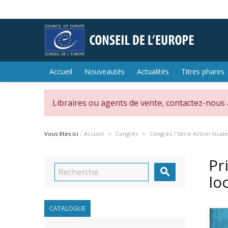
Accueil
Nouveautés
Actualités
Titres phares
Libraires ou agents de vente, contactez-nous
Vous êtes ici :
Accueil
Congrès
Congrès / Série Action locale
Pr

lo
CATALOGUE