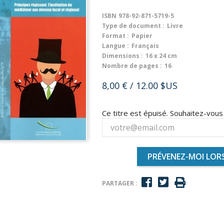
ISBN
978-92-871-5719-5
Type de document :
Livre
Format :
Papier
Langue :
Français
Dimensions :
16 x 24 cm
Nombre de pages :
16
8,00 €
/ 12.00 $US
Ce titre est épuisé. Souhaitez-vou
PRÉVENEZ-MOI LORS
PARTAGER :