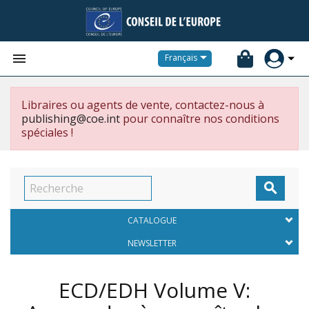


Français
Libraires ou agents de vente, contactez-nous à
publishing@coe.int
pour connaître nos conditions
spéciales !

CATALOGUE
NEWSLETTER
ECD/EDH Volume V: