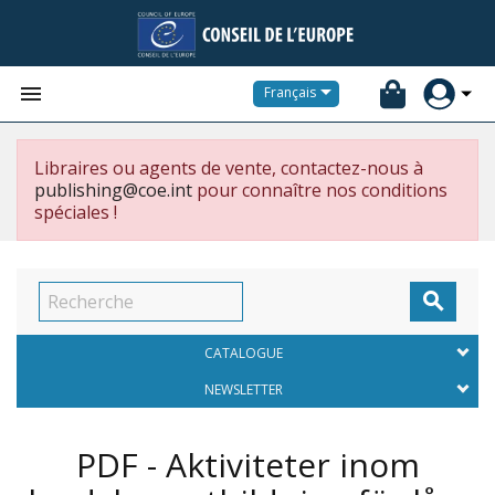


Français
Libraires ou agents de vente, contactez-nous à
publishing@coe.int
pour connaître nos conditions
spéciales !

CATALOGUE
NEWSLETTER
PDF - Aktiviteter inom