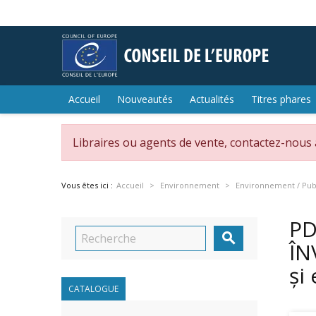
Accueil
Nouveautés
Actualités
Titres phares
Libraires ou agents de vente, contactez-nous
Vous êtes ici :
Accueil
Environnement
Environnement / Publ
PD

ÎN
și
CATALOGUE