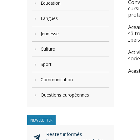
Conv
Education
cursu
prote
Langues
Aceas
să tr
Jeunesse
„peis
Culture
Activ
socie
Sport
Acest
Communication
Questions européennes
NEWSLETTER
Restez informés