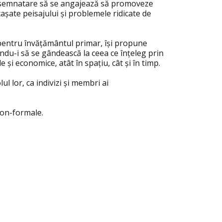
le semnatare să se angajează să promoveze
tașate peisajului și problemele ridicate de
 pentru învățământul primar, își propune
tându-i să se gândească la ceea ce înțeleg prin
 și economice, atât în spațiu, cât și în timp.
ul lor, ca indivizi și membri ai
 non-formale.