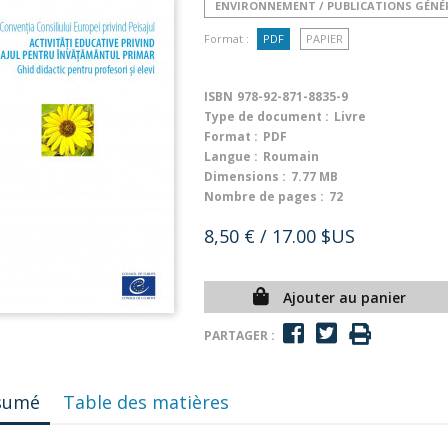
ENVIRONNEMENT / PUBLICATIONS GÉNÉ
Format :
PDF
PAPIER
ISBN
978-92-871-8835-9
Type de document :
Livre
Format :
PDF
Langue :
Roumain
Dimensions :
7.77 MB
Nombre de pages :
72
8,50 €
/ 17.00 $US
Ajouter au panier
PARTAGER :
sumé
Table des matières