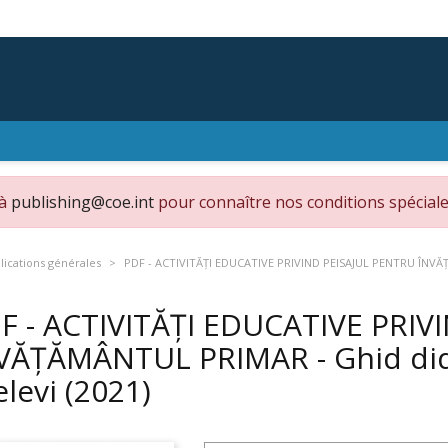
 à
publishing@coe.int
pour connaître nos conditions spéciale
ications générales
PDF - ACTIVITĂȚI EDUCATIVE PRIVIND PEISAJUL PENTRU ÎNVĂȚĂ
F - ACTIVITĂȚI EDUCATIVE PRIV
VĂȚĂMÂNTUL PRIMAR - Ghid dida
 elevi
(2021)