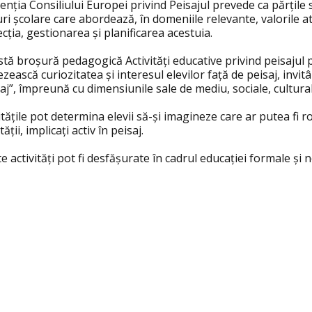
enția Consiliului Europei privind Peisajul prevede ca părți
ri școlare care abordează, în domeniile relevante, valorile a
cția, gestionarea și planificarea acestuia.
tă broșură pedagogică Activități educative privind peisajul
ezească curiozitatea și interesul elevilor față de peisaj, invi
aj”, împreună cu dimensiunile sale de mediu, sociale, culturale
itățile pot determina elevii să-și imagineze care ar putea fi rol
tății, implicați activ în peisaj.
e activități pot fi desfășurate în cadrul educației formale și