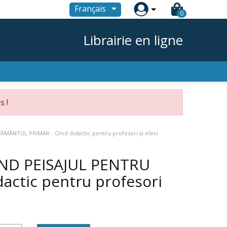

Français
0
Librairie en ligne
s !
MÂNTUL PRIMAR - Ghid didactic pentru profesori și elevi
IND PEISAJUL PENTRU
ctic pentru profesori