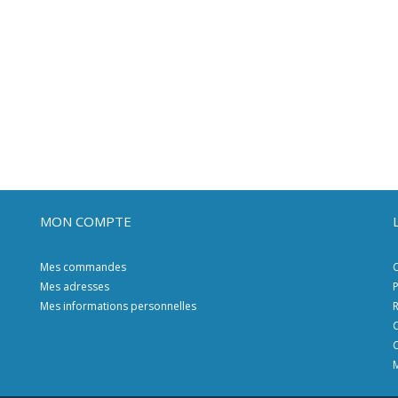
MON COMPTE
Mes commandes
C
Mes adresses
P
Mes informations personnelles
R
C
C
M