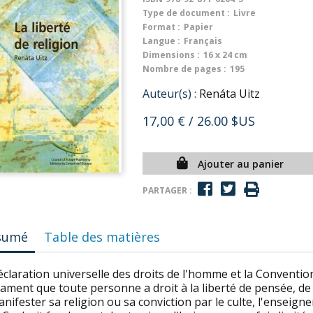
Type de document :
Livre
Format :
Papier
Langue :
Français
Dimensions :
16 x 24 cm
Nombre de pages :
195
Auteur(s) :
Renáta Uitz
17,00 €
/ 26.00 $US
Ajouter au panier
PARTAGER :
sumé
Table des matières
éclaration universelle des droits de l'homme et la Convent
ament que toute personne a droit à la liberté de pensée, de c
nifester sa religion ou sa conviction par le culte, l'enseign