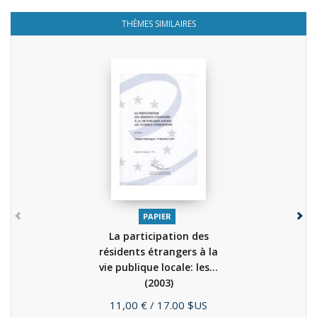
THÈMES SIMILAIRES
PAPIER
La participation des
résidents étrangers à la
vie publique locale: les...
(2003)
Prix
11,00 €
/ 17.00 $US