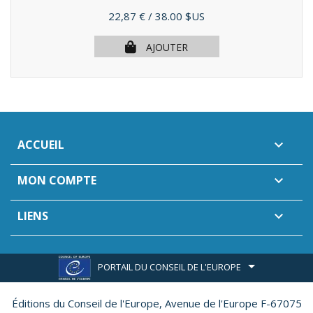
Prix
22,87 €
/ 38.00 $US
AJOUTER
ACCUEIL

MON COMPTE

LIENS

PORTAIL DU CONSEIL DE L'EUROPE
Éditions du Conseil de l'Europe,
Avenue de l'Europe F-67075