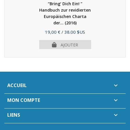
“Bring’ Dich Ein! ”
Handbuch zur revidierten
Europäischen Charta
der...
(2016)
Prix
19,00 €
/ 38.00 $US
AJOUTER
ACCUEIL

MON COMPTE

LIENS
