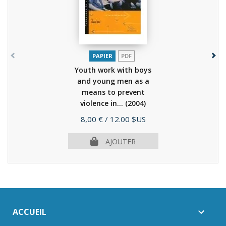
PAPIER
PDF
Youth work with boys
and young men as a
means to prevent
violence in...
(2004)
Prix
8,00 €
/ 12.00 $US
AJOUTER
ACCUEIL
