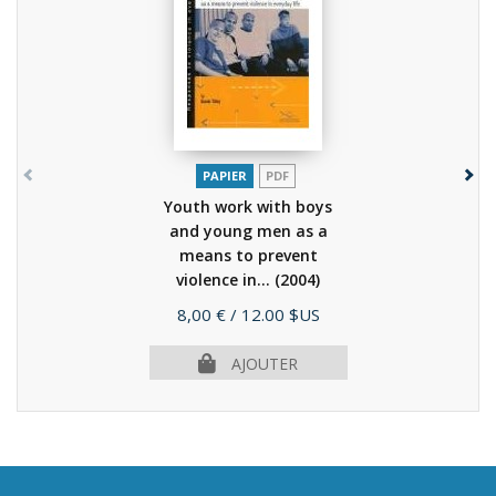
PAPIER
PDF
Youth work with boys
and young men as a
means to prevent
violence in...
(2004)
Prix
8,00 €
/ 12.00 $US
AJOUTER