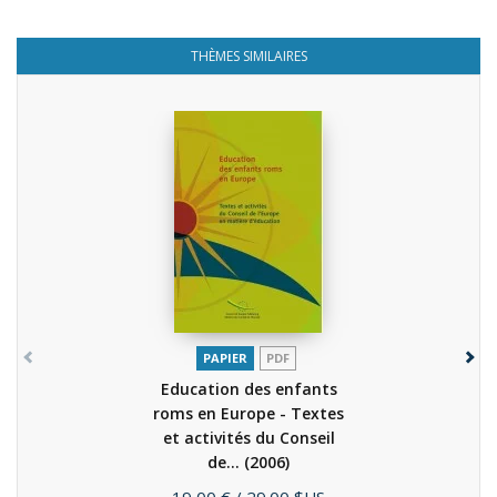
THÈMES SIMILAIRES
PAPIER
PDF
Education des enfants
roms en Europe - Textes
et activités du Conseil
de...
(2006)
Prix