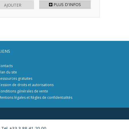
PLUS D'INFOS
AJOUTER
LIENS
ontacts
lan du site
essources gratuites
ession de droits et autorisations
onditions générales de vente
entions légales et Règles de confidentialités
 Tel. +33 3 88 41 20 00