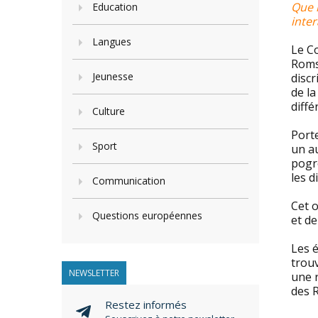
Que 
Education
inte
Langues
Le Co
Roms 
Jeunesse
discr
de la
diffé
Culture
Porte
Sport
un au
pogro
les d
Communication
Cet 
Questions européennes
et d
Les é
trouv
NEWSLETTER
une r
des 
Restez informés