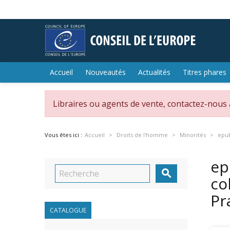
Accueil
Nouveautés
Actualités
Titres phares
Libraires ou agents de vente, contactez-nous
Vous êtes ici :
Accueil
Droits de l'homme
Minorités
epub
ep

co
Pr
CATALOGUE