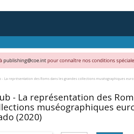
 à
publishing@coe.int
pour connaître nos conditions spéciale
 - La représentation des Roms dans les grandes collections muséographiques eur
ub - La représentation des Rom
llections muséographiques euro
ado
(2020)