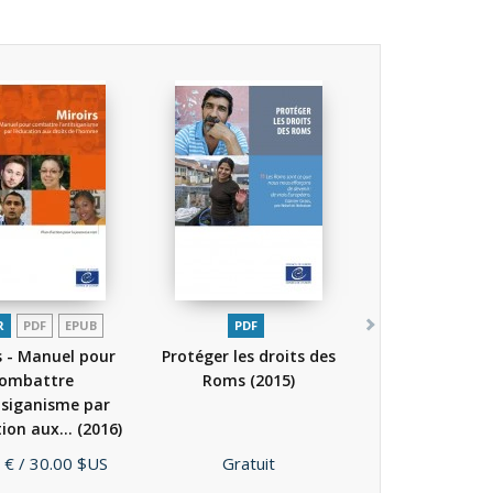
R
PDF
EPUB
PDF
s - Manuel pour
Protéger les droits des
ombattre
Roms
(2015)
itsiganisme par
tion aux...
(2016)
Prix
 €
/ 30.00 $US
Gratuit