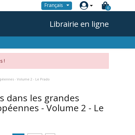

Français
0
Librairie en ligne
s !
opéennes - Volume 2 - Le Prado
s dans les grandes
péennes - Volume 2 - Le