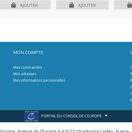
AJOUTER
AJOUTER
MON COMPTE
Mes commandes
C
Mes adresses
P
Mes informations personnelles
R
C
C
M
PORTAIL DU CONSEIL DE L'EUROPE
l'Europe,
Avenue de l'Europe F-67075 Strasbourg Cedex, France -