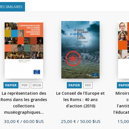
ES SIMILAIRES
PAPIER
PDF
EPUB
PAPIER
PDF
PAPIE
La représentation des
Le Conseil de l'Europe et
Miroir
Roms dans les grandes
les Roms : 40 ans
c
collections
d'action
(2010)
l’ant
muséographiques...
l’éduca
(2019)
Prix
Prix
Prix
30,00 €
/ 60.00 $US
25,00 €
/ 50.00 $US
15,00