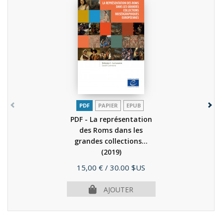
PDF
PAPIER
EPUB
PDF - La représentation
des Roms dans les
grandes collections...
(2019)
Prix
15,00 €
/ 30.00 $US
AJOUTER