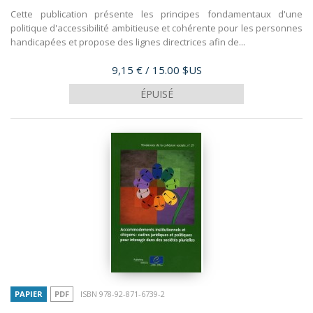
Cette publication présente les principes fondamentaux d'une
politique d'accessibilité ambitieuse et cohérente pour les personnes
handicapées et propose des lignes directrices afin de...
Prix
9,15 €
/ 15.00 $US
ÉPUISÉ
PAPIER
PDF
ISBN 978-92-871-6739-2