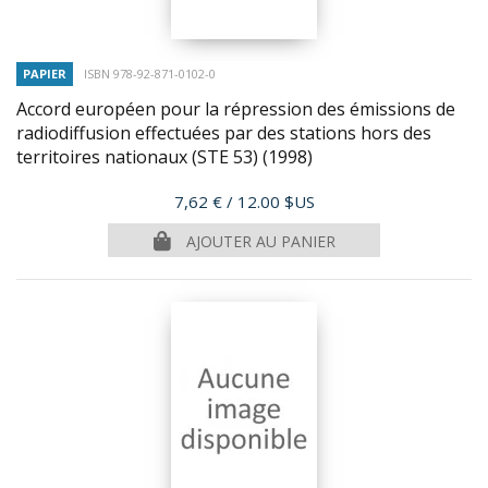
PAPIER
ISBN 978-92-871-0102-0
Accord européen pour la répression des émissions de
radiodiffusion effectuées par des stations hors des
territoires nationaux (STE 53)
(1998)
Prix
7,62 €
/ 12.00 $US
AJOUTER AU PANIER