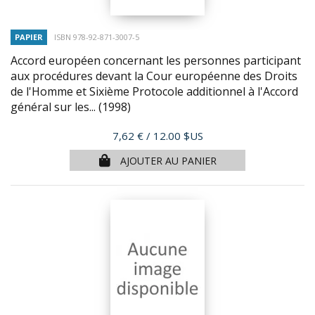
PAPIER
ISBN 978-92-871-3007-5
Accord européen concernant les personnes participant
aux procédures devant la Cour européenne des Droits
de l'Homme et Sixième Protocole additionnel à l'Accord
général sur les...
(1998)
Prix
7,62 €
/ 12.00 $US
AJOUTER AU PANIER