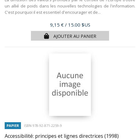
un allié de poids dans les nouvelles technologies de l'information.
C'est pourquoi il est essentiel d'encourager et de...
Prix
9,15 €
/ 15.00 $US
AJOUTER AU PANIER
PAPIER
ISBN 978-92-871-2259-9
Accessibilité: principes et lignes directrices
(1998)