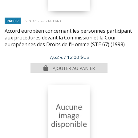
PAPIER
ISBN 978-92-871-0114-3
Accord européen concernant les personnes participant
aux procédures devant la Commission et la Cour
européennes des Droits de l'Homme (STE 67)
(1998)
Prix
7,62 €
/ 12.00 $US
AJOUTER AU PANIER