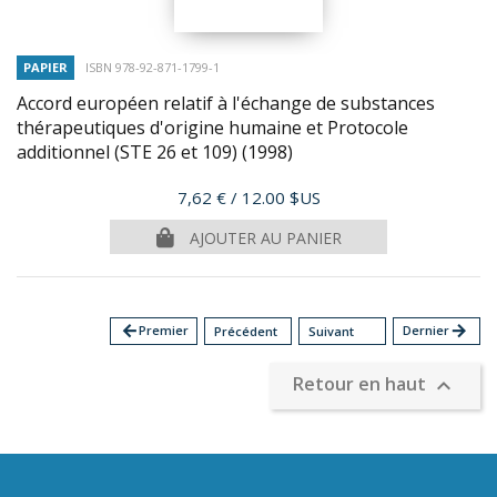
PAPIER
ISBN 978-92-871-1799-1
Accord européen relatif à l'échange de substances
thérapeutiques d'origine humaine et Protocole
additionnel (STE 26 et 109)
(1998)
Prix
7,62 €
/ 12.00 $US
AJOUTER AU PANIER
arrow_back
Premier
Dernier
arrow_forward
Précédent
Suivant
Retour en haut
