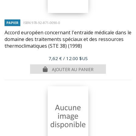
PAPIER
ISBN 978-92-871-0090-0
Accord européen concernant l'entraide médicale dans le
domaine des traitements spéciaux et des ressources
thermoclimatiques (STE 38)
(1998)
Prix
7,62 €
/ 12.00 $US
AJOUTER AU PANIER