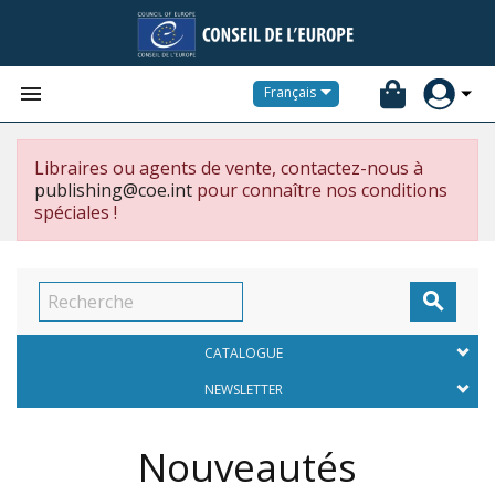


Français
Libraires ou agents de vente, contactez-nous à
publishing@coe.int
pour connaître nos conditions
spéciales !

CATALOGUE
NEWSLETTER
Nouveautés