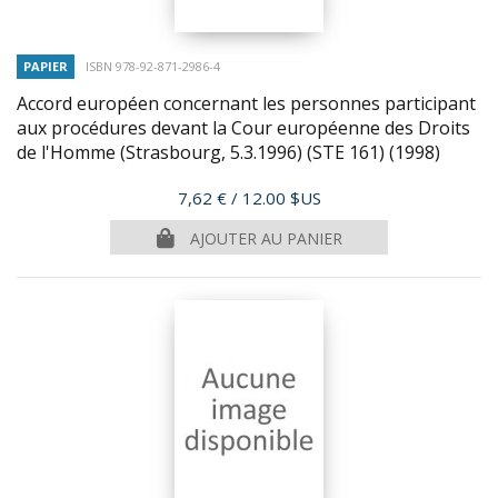
PAPIER
ISBN 978-92-871-2986-4
Accord européen concernant les personnes participant
aux procédures devant la Cour européenne des Droits
de l'Homme (Strasbourg, 5.3.1996) (STE 161)
(1998)
Prix
7,62 €
/ 12.00 $US
AJOUTER AU PANIER