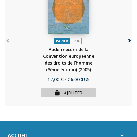
PAPIER
PDF
Vade-mecum de la
Convention européenne
des droits de l'homme
(3ème édition)
(2005)
Prix
17,00 €
/ 26.00 $US
AJOUTER
ACCUEIL
