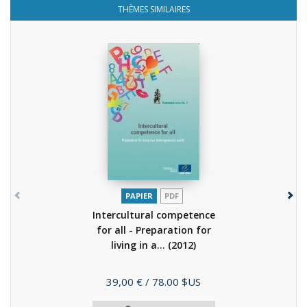
THÈMES SIMILAIRES
PAPIER
PDF
Intercultural competence
for all - Preparation for
living in a...
(2012)
Prix
39,00 €
/ 78.00 $US