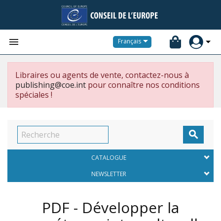


Français
Libraires ou agents de vente, contactez-nous à
publishing@coe.int
pour connaître nos conditions
spéciales !

CATALOGUE
NEWSLETTER
PDF - Développer la