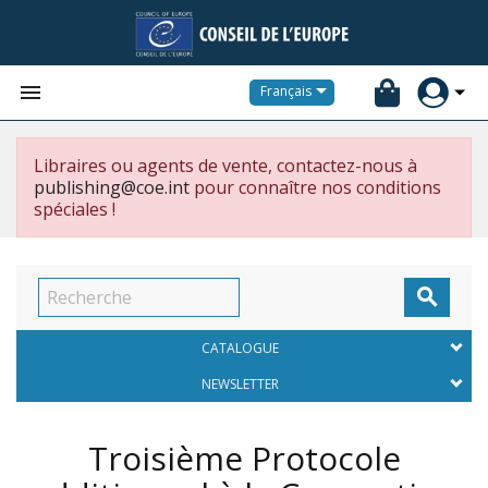


Français
Libraires ou agents de vente, contactez-nous à
publishing@coe.int
pour connaître nos conditions
spéciales !

CATALOGUE
NEWSLETTER
Troisième Protocole