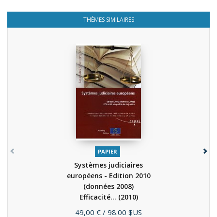
THÈMES SIMILAIRES
PAPIER
Systèmes judiciaires
européens - Edition 2010
(données 2008)
Efficacité...
(2010)
Prix
49,00 €
/ 98.00 $US