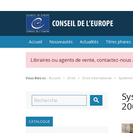
Accueil
Nouveautés
Actualités
Titres phares
Libraires ou agents de vente, contactez-nous
Vous êtes ici :
Accueil
Droit
Droit international
Systèmes 
Sy

20
CATALOGUE