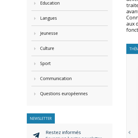
Education
trait
avant
Conna
Langues
aux d
fonc
Jeunesse
Culture
THÈM
Sport
Communication
Questions européennes
NEWSLETTER
Restez informés