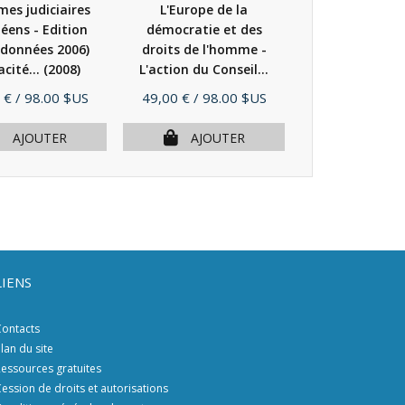
mes judiciaires
L'Europe de la
Le règlement 
éens - Edition
démocratie et des
des litiges et le
(données 2006)
droits de l'homme -
juges - 1
acité...
(2008)
L'action du Conseil...
Conférence..
(2009)
Prix
Prix
 €
/ 98.00 $US
49,00 €
/ 98.00 $US
19,00 €
/ 29.
AJOUTER
AJOUTER
AJOU
LIENS
ontacts
lan du site
essources gratuites
ession de droits et autorisations