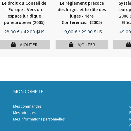
Le droit du Conseil de
Le règlement précoce
Systè
l'Europe - Vers un
des litiges et le rôle des
europ
espace juridique
juges - 1ère
2008 
paneuropéen
(2005)
Conférence...
(2005)
Effic
Prix
Prix
Prix
28,00 €
/ 42.00 $US
19,00 €
/ 29.00 $US
49,00
AJOUTER
AJOUTER
MON COMPTE
Mes commandes
C
Mes adresses
P
Mes informations personnelles
R
C