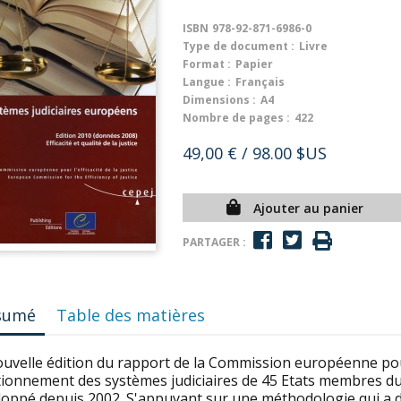
ISBN
978-92-871-6986-0
Type de document :
Livre
Format :
Papier
Langue :
Français
Dimensions :
A4
Nombre de pages :
422
49,00 €
/ 98.00 $US
Ajouter au panier
PARTAGER :
sumé
Table des matières
uvelle édition du rapport de la Commission européenne pour l'
tionnement des systèmes judiciaires de 45 Etats membres du 
loppé depuis 2002. S'appuyant sur une méthodologie qui a dé