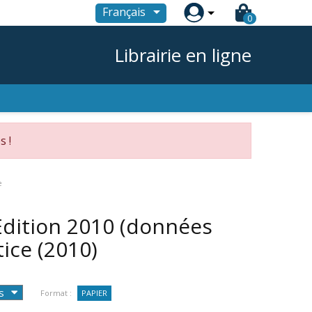

Français
0
Librairie en ligne
s !
e
Edition 2010 (données
stice
(2010)
Format :
PAPIER