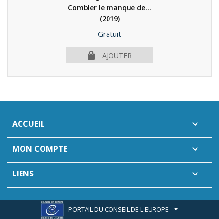
Combler le manque de...
(2019)
Prix
Gratuit
AJOUTER
ACCUEIL

MON COMPTE

LIENS

PORTAIL DU CONSEIL DE L'EUROPE