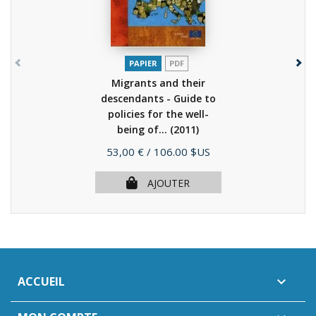
PAPIER
PDF
Migrants and their
descendants - Guide to
policies for the well-
being of...
(2011)
Prix
53,00 €
/ 106.00 $US
AJOUTER
ACCUEIL
