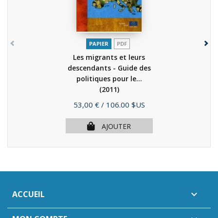
PAPIER
PDF
Les migrants et leurs
descendants - Guide des
politiques pour le...
(2011)
Prix
53,00 €
/ 106.00 $US
AJOUTER
ACCUEIL
