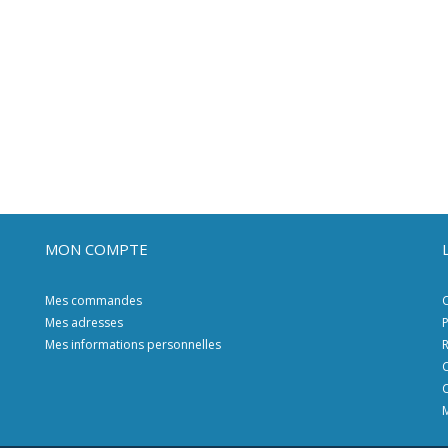
MON COMPTE
Mes commandes
C
Mes adresses
P
Mes informations personnelles
R
C
C
M