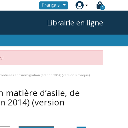

Français
0
Librairie en ligne
s !
ontières et d’immigration (édition 2014) (version slovaque)
 matière d’asile, de
on 2014) (version