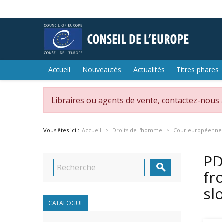
Accueil
Nouveautés
Actualités
Titres phares
Libraires ou agents de vente, contactez-nous
Vous êtes ici :
Accueil
Droits de l'homme
Cour européenne 
PD

fr
sl
CATALOGUE