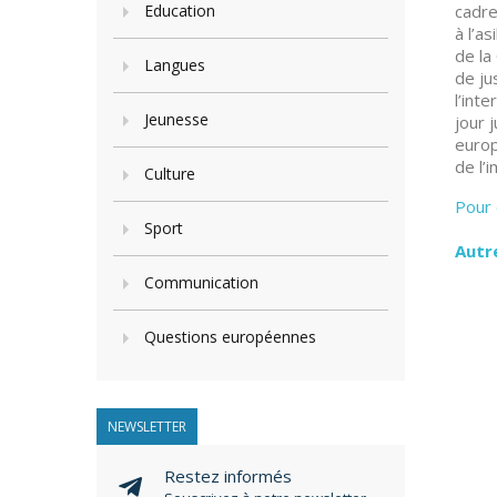
Education
cadre
à l’a
de la
Langues
de ju
l’int
Jeunesse
jour 
europ
de l’
Culture
Pour 
Sport
Autr
Communication
Questions européennes
NEWSLETTER
Restez informés