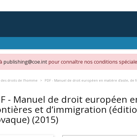
 à
publishing@coe.int
pour connaître nos conditions spéciale
des droits de l'homme
PDF - Manuel de droit européen en matière d’asile, de fr
F - Manuel de droit européen en
ontières et d’immigration (éditi
ovaque)
(2015)