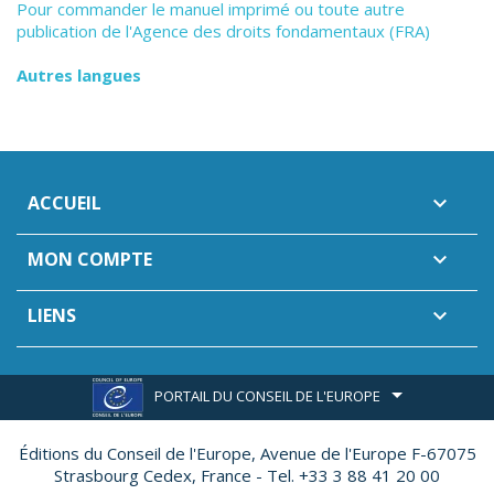
Pour commander le manuel imprimé ou toute autre
publication de l'Agence des droits fondamentaux (FRA)
Autres langues
ACCUEIL

MON COMPTE

LIENS

PORTAIL DU CONSEIL DE L'EUROPE
Éditions du Conseil de l'Europe,
Avenue de l'Europe F-67075
Strasbourg Cedex, France - Tel. +33 3 88 41 20 00