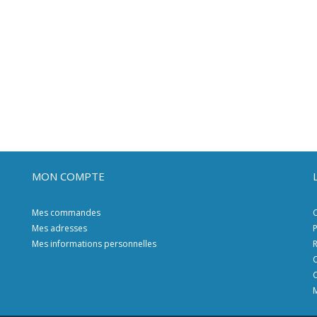
MON COMPTE
Mes commandes
C
Mes adresses
P
Mes informations personnelles
R
C
C
M