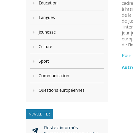
Education
cadre
à l’a
de la
Langues
de ju
l’int
Jeunesse
jour 
europ
de l’
Culture
Pour 
Sport
Autr
Communication
Questions européennes
NEWSLETTER
Restez informés