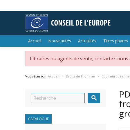
Accueil
Nouveautés
Actualités
Titres phares
Libraires ou agents de vente, contactez-nous
Vous êtes ici :
Accueil
Droits de l'homme
Cour européenne 
PD

fr
gr
CATALOGUE