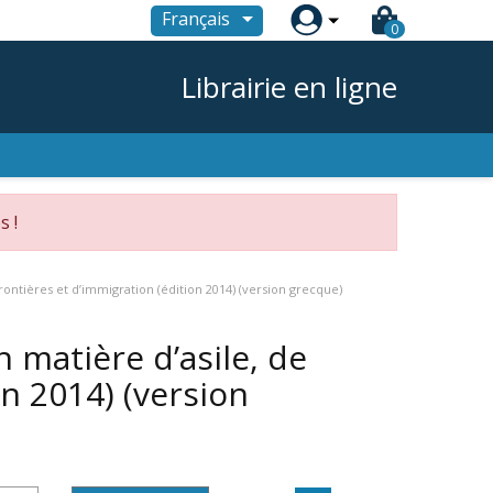

Français
0
Librairie en ligne
s !
ontières et d’immigration (édition 2014) (version grecque)
 matière d’asile, de
on 2014) (version