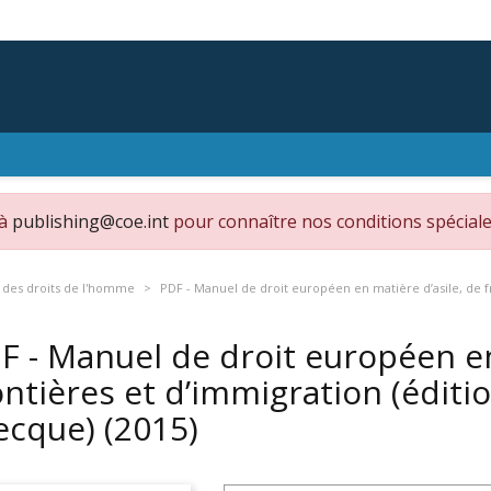
 à
publishing@coe.int
pour connaître nos conditions spéciale
des droits de l'homme
PDF - Manuel de droit européen en matière d’asile, de fr
F - Manuel de droit européen en
ontières et d’immigration (éditi
ecque)
(2015)