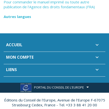
Pour commander le manuel imprimé ou toute autre
publication de l'Agence des droits fondamentaux (FRA)
Autres langues
ACCUEIL

MON COMPTE

LIENS

PORTAIL DU CONSEIL DE L'EUROPE
Éditions du Conseil de l'Europe,
Avenue de l'Europe F-67075
Strasbourg Cedex, France - Tel. +33 3 88 41 20 00