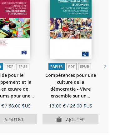
R
PDF
EPUB
PAPIER
PDF
EPUB
ide pour le
Compétences pour une
oppement et la
culture de la
 en œuvre de
démocratie - Vivre
lums pour une...
ensemble sur un...
(2016)
(2016)
Prix
 €
/ 68.00 $US
13,00 €
/ 26.00 $US
AJOUTER
AJOUTER