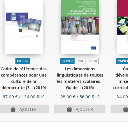
PAPIER
PAPIER
PDF
EPUB
PAPIE
Cadre de référence des
Les dimensions
Gu
compétences pour une
linguistiques de toutes
dével
culture de la
les matières scolaires -
mise
démocratie (3...
(2019)
Guide...
(2016)
curricu
Prix
Prix
Prix
67,00 €
/ 134.00 $US
28,00 €
/ 56.00 $US
34,00
AJOUTER
AJOUTER