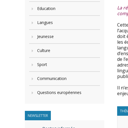
La r
Education
comp
Langues
Cett
l’ac
doit 
Jeunesse
les é
lang
Culture
d’en
de l’
Sport
adres
lingu
publ
Communication
Il n’
Questions européennes
enjeu
THÈM
NEWSLETTER