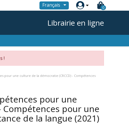

Français
0
Librairie en ligne
s !
es pour une culture de la démocratie (CRCCD) - Compétences
mpétences pour une
 - Compétences pour une
tance de la langue
(2021)