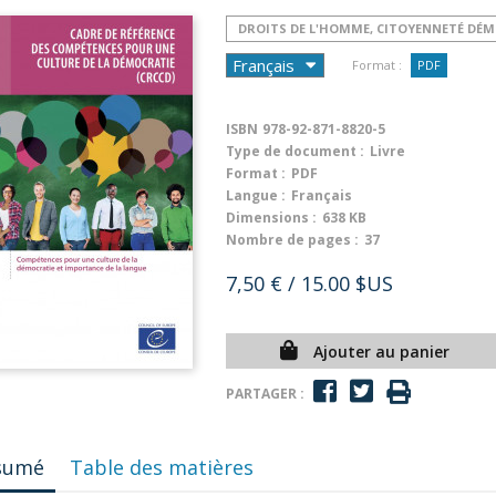
DROITS DE L'HOMME, CITOYENNETÉ DÉ
Format :
PDF
ISBN
978-92-871-8820-5
Type de document :
Livre
Format :
PDF
Langue :
Français
Dimensions :
638 KB
Nombre de pages :
37
7,50 €
/ 15.00 $US
Ajouter au panier
PARTAGER :
sumé
Table des matières