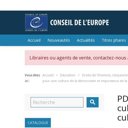
Accueil
Nouveautés
Actualités
Titres phares
Libraires ou agents de vente, contactez-nous
Vous êtes
Accueil
Education
Droits de l'homme, citoyenne
ici :
pour une culture de la démocratie et importance de la
PD

cu
cu
CATALOGUE