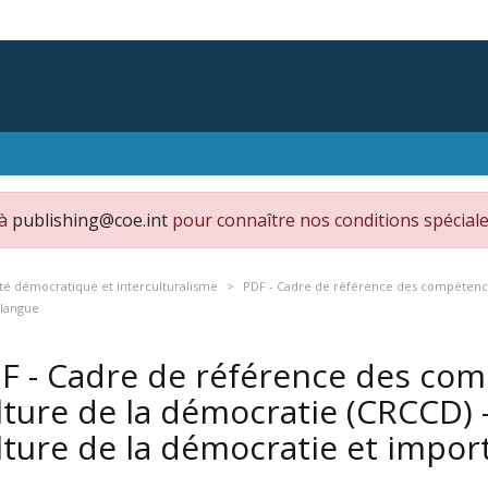
 à
publishing@coe.int
pour connaître nos conditions spéciale
té démocratique et interculturalisme
PDF - Cadre de référence des compétenc
 langue
F - Cadre de référence des co
lture de la démocratie (CRCCD)
lture de la démocratie et impor