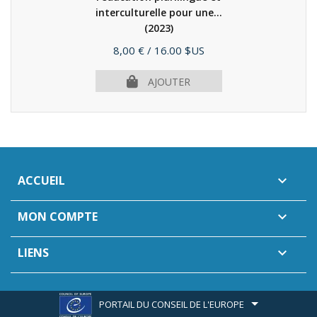
interculturelle pour une...
(2023)
Prix
8,00 €
/ 16.00 $US
AJOUTER
ACCUEIL

MON COMPTE

LIENS

PORTAIL DU CONSEIL DE L'EUROPE