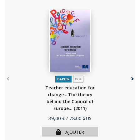
PAPIER
PDF
Teacher education for
change - The theory
behind the Council of
Europe...
(2011)
Prix
39,00 €
/ 78.00 $US
AJOUTER