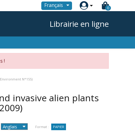

Français
0
Librairie en ligne
s !
d Environment N°155)
d invasive alien plants
(2009)
Format :
PAPIER