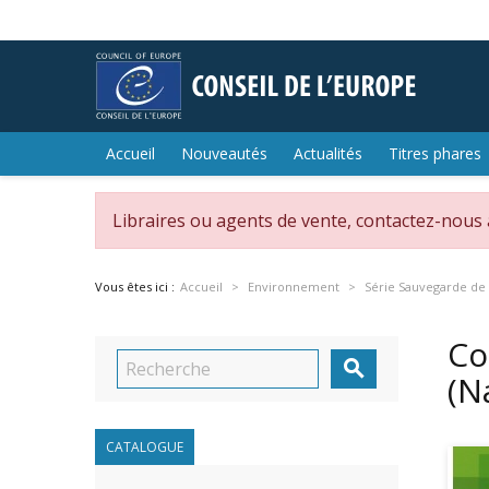
Accueil
Nouveautés
Actualités
Titres phares
Libraires ou agents de vente, contactez-nous
Vous êtes ici :
Accueil
Environnement
Série Sauvegarde de 
Co

(N
CATALOGUE