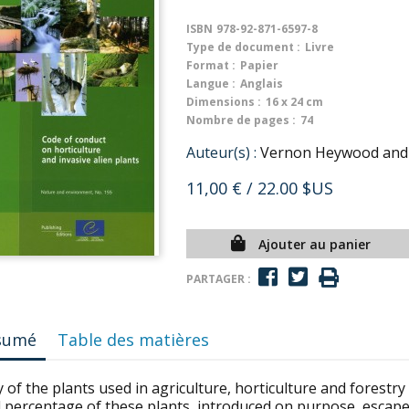
ISBN
978-92-871-6597-8
Type de document :
Livre
Format :
Papier
Langue :
Anglais
Dimensions :
16 x 24 cm
Nombre de pages :
74
Auteur(s) :
Vernon Heywood and 
11,00 €
/ 22.00 $US
Ajouter au panier
PARTAGER :
sumé
Table des matières
of the plants used in agriculture, horticulture and forestry 
l percentage of these plants, introduced on purpose, escap