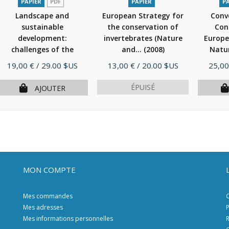
PAPIER
PDF
PAPIER
P
Landscape and
European Strategy for
Conv
sustainable
the conservation of
Con
development:
invertebrates (Nature
Europe
challenges of the
and...
(2008)
Natur
European...
(2006)
Prix
Prix
Prix
19,00 €
/ 29.00 $US
13,00 €
/ 20.00 $US
25,00
ÉPUISÉ
AJOUTER
MON COMPTE
Mes commandes
C
Mes adresses
P
Mes informations personnelles
R