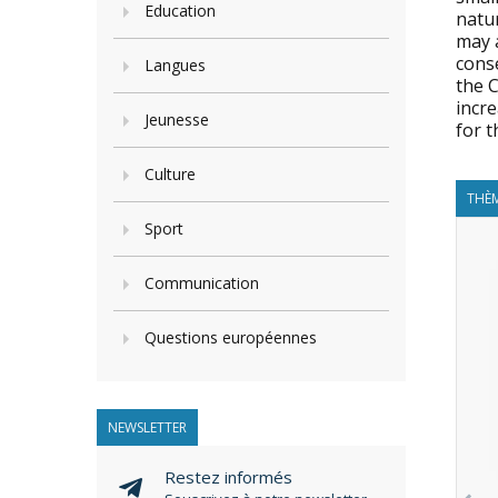
Education
natur
may a
cons
Langues
the 
incre
Jeunesse
for t
Culture
THÈM
Sport
Communication
Questions européennes
NEWSLETTER
Restez informés