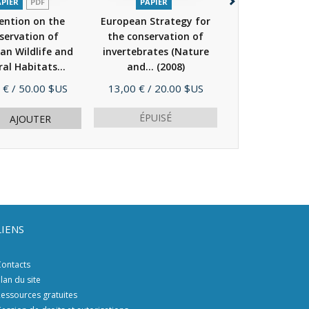
APIER
PDF
PAPIER
PAPIER
P
ention on the
European Strategy for
Convention 
servation of
the conservation of
Conservati
an Wildlife and
invertebrates (Nature
European Wild
al Habitats...
and...
(2008)
Natural Habit
(2009)
(2009)
Prix
Prix
 €
/ 50.00 $US
13,00 €
/ 20.00 $US
25,00 €
/ 50.
ÉPUISÉ
AJOUTER
AJOU
LIENS
ontacts
lan du site
essources gratuites