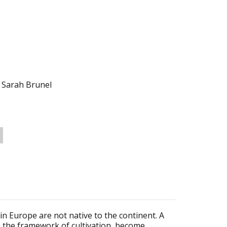
Sarah Brunel
in Europe are not native to the continent. A
e the framework of cultivation, become