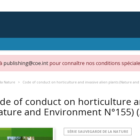
 à
publishing@coe.int
pour connaître nos conditions spéciale
la Nature
Code of conduct on horticulture and invasive alien plants (Nature an
de of conduct on horticulture an
ature and Environment N°155)
SÉRIE SAUVEGARDE DE LA NATURE