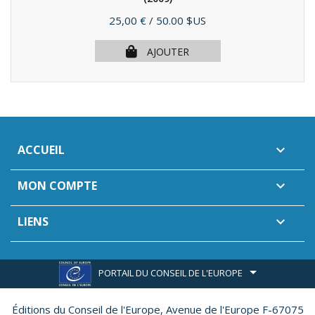
Prix
25,00 €
/ 50.00 $US
AJOUTER
ACCUEIL

MON COMPTE

LIENS

PORTAIL DU CONSEIL DE L'EUROPE
Éditions du Conseil de l'Europe,
Avenue de l'Europe F-67075