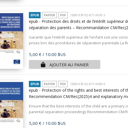
EPUB
PAPIER
PDF
ISBN 978-92-871-9670-5
epub - Protection des droits et de l’intérêt supérieur 
séparation des parents – Recommandation CM/Rec(2
Garantir que l'intérêt supérieur de l'enfant soit une con
prises lors des procédures de séparation parentale La 
Prix
5,00 €
/ 10.00 $US
AJOUTER AU PANIER
EPUB
PAPIER
PDF
ISBN 978-92-871-9669-9
epub - Protection of the rights and best interests of 
Recommendation CM/Rec(2025)4 and explanatory
Ensure that the best interests of the child are a primary 
parental separation proceedings Recommendation CM/Rec
Prix
5,00 €
/ 10.00 $US