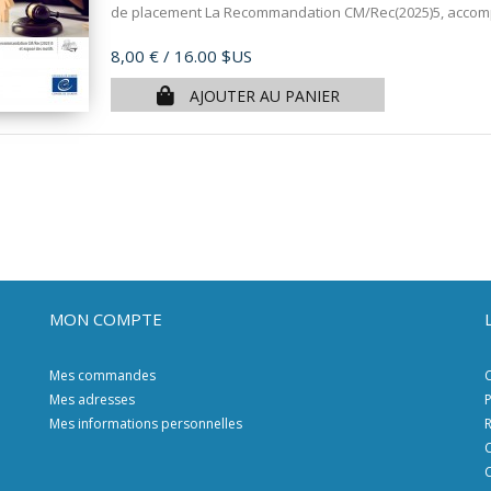
de placement La Recommandation CM/Rec(2025)5, accom
Prix
8,00 €
/ 16.00 $US
AJOUTER AU PANIER
MON COMPTE
Mes commandes
C
Mes adresses
P
Mes informations personnelles
R
C
C