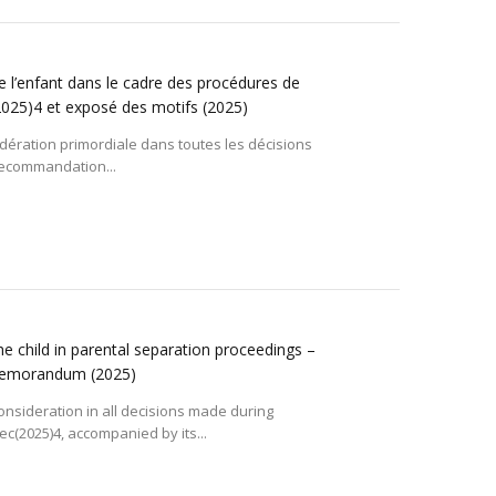
de l’enfant dans le cadre des procédures de
025)4 et exposé des motifs
(2025)
sidération primordiale dans toutes les décisions
Recommandation...
the child in parental separation proceedings –
 memorandum
(2025)
consideration in all decisions made during
(2025)4, accompanied by its...