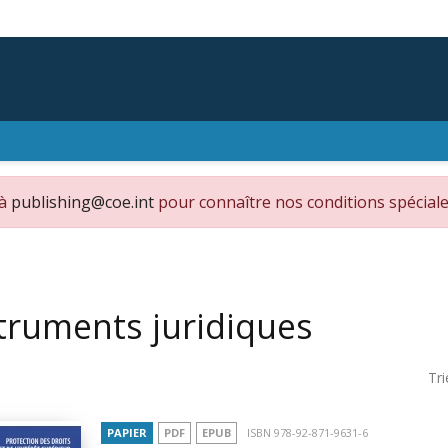
 à
publishing@coe.int
pour connaître nos conditions spéciale
truments juridiques
Tri
PAPIER
PDF
EPUB
ISBN 978-92-871-9631-6