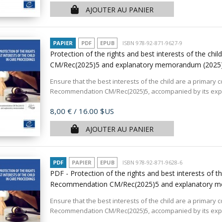
AJOUTER AU PANIER
PAPIER
PDF
EPUB
ISBN 978-92-871-9627-9
Protection of the rights and best interests of the c
CM/Rec(2025)5 and explanatory memorandum
(2025
Ensure that the best interests of the child are a primary 
Recommendation CM/Rec(2025)5, accompanied by its exp
Prix
8,00 €
/ 16.00 $US
AJOUTER AU PANIER
PDF
PAPIER
EPUB
ISBN 978-92-871-9628-6
PDF - Protection of the rights and best interests of t
Recommendation CM/Rec(2025)5 and explanatory
Ensure that the best interests of the child are a primary 
Recommendation CM/Rec(2025)5, accompanied by its exp