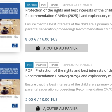
PAPIER
PDF
EPUB
ISBN 978-92-871-9633-0
Protection of the rights and best interests of the chi
Recommendation CM/Rec(2025)4 and explanatory
Ensure that the best interests of the child are a primary 
parental separation proceedings Recommendation CM/Rec
Prix
8,00 €
/ 16.00 $US
AJOUTER AU PANIER
PDF
PAPIER
EPUB
ISBN 978-92-871-9634-7
PDF - Protection of the rights and best interests of t
Recommendation CM/Rec(2025)4 and explanatory
Ensure that the best interests of the child are a primary 
parental separation proceedings Recommendation CM/Rec
Prix
5,00 €
/ 10.00 $US
AJOUTER AU PANIER