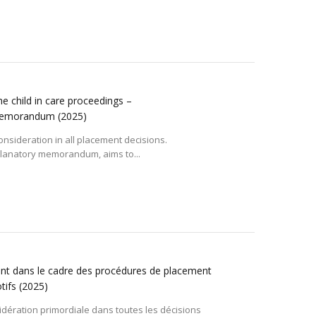
he child in care proceedings –
 memorandum
(2025)
consideration in all placement decisions.
lanatory memorandum, aims to...
nfant dans le cadre des procédures de placement
tifs
(2025)
sidération primordiale dans toutes les décisions