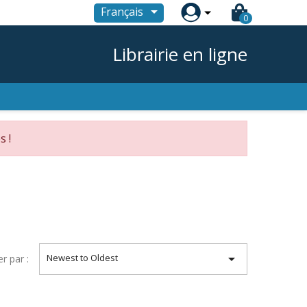

Français
0
Librairie en ligne
s !

Newest to Oldest
er par :