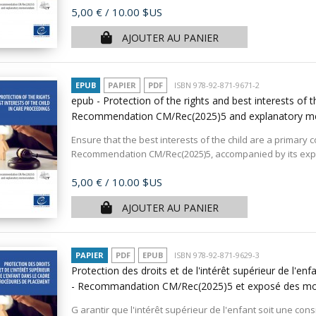
Prix
5,00 €
/ 10.00 $US
AJOUTER AU PANIER
EPUB
PAPIER
PDF
ISBN 978-92-871-9671-2
epub - Protection of the rights and best interests of t
Recommendation CM/Rec(2025)5 and explanatory
Ensure that the best interests of the child are a primary 
Recommendation CM/Rec(2025)5, accompanied by its exp
Prix
5,00 €
/ 10.00 $US
AJOUTER AU PANIER
PAPIER
PDF
EPUB
ISBN 978-92-871-9629-3
Protection des droits et de l'intérêt supérieur de l'e
- Recommandation CM/Rec(2025)5 et exposé des mo
G arantir que l'intérêt supérieur de l'enfant soit une con