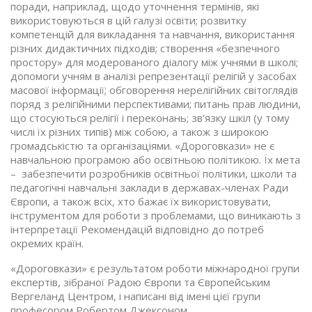
поради, наприклад, щодо уточнення термінів, які
використовуються в цій галузі освіти; розвитку
компетенцій для викладання та навчання, використання
різних дидактичних підходів; створення «безпечного
простору» для модерованого діалогу між учнями в школі;
допомоги учням в аналізі репрезентації релігій у засобах
масової інформації; обговорення нерелігійних світоглядів
поряд з релігійними перспективами; питань прав людини,
що стосуються релігії і переконань; зв’язку шкіл (у тому
числі їх різних типів) між собою, а також з широкою
громадськістю та організаціями. «Дороговкази» не є
навчальною програмою або освітньою політикою. Їх мета
– забезпечити розробників освітньої політики, школи та
педагогічні навчальні заклади в державах-членах Ради
Європи, а також всіх, хто бажає їх використовувати,
інструментом для роботи з проблемами, що виникають з
інтерпретації Рекомендацій відповідно до потреб
окремих країн.
«Дороговкази» є результатом роботи міжнародної групи
експертів, зібраної Радою Європи та Європейським
Вергеланд Центром, і написані від імені цієї групи
професором Робертом Джексоном.