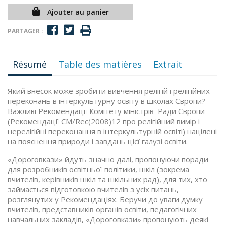
Ajouter au panier
PARTAGER :
Résumé
Table des matières
Extrait
Який внесок може зробити вивчення релігій і релігійних
переконань в інтеркультурну освіту в школах Європи?
Важливі Рекомендації Комітету міністрів Ради Європи
(Рекомендації СМ/Rec(2008)12 про релігійний вимір і
нерелігійні переконання в інтеркультурній освіті) націлені
на пояснення природи і завдань цієї галузі освіти.
«Дороговкази» йдуть значно далі, пропонуючи поради
для розробників освітньої політики, шкіл (зокрема
вчителів, керівників шкіл та шкільних рад), для тих, хто
займається підготовкою вчителів з усіх питань,
розглянутих у Рекомендаціях. Беручи до уваги думку
вчителів, представників органів освіти, педагогічних
навчальних закладів, «Дороговкази» пропонують деякі