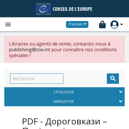


Français
Libraires ou agents de vente, contactez-nous à
publishing@coe.int
pour connaître nos conditions
spéciales !

CATALOGUE
NEWSLETTER
PDF - Дороговкази –