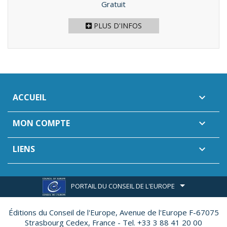
Prix
Gratuit
PLUS D'INFOS
ACCUEIL

MON COMPTE

LIENS

PORTAIL DU CONSEIL DE L'EUROPE
Éditions du Conseil de l'Europe,
Avenue de l'Europe F-67075
Strasbourg Cedex, France - Tel. +33 3 88 41 20 00