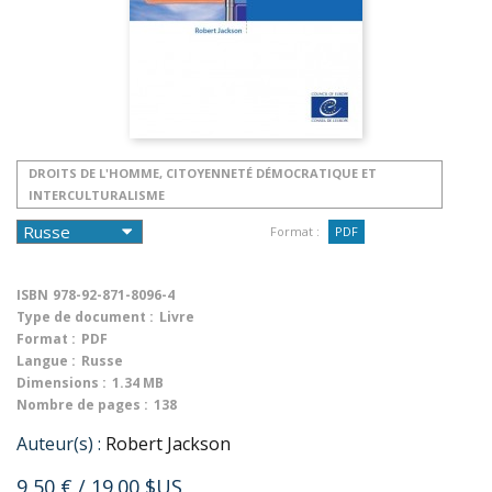
DROITS DE L'HOMME, CITOYENNETÉ DÉMOCRATIQUE ET
INTERCULTURALISME
Format :
PDF
ISBN
978-92-871-8096-4
Type de document :
Livre
Format :
PDF
Langue :
Russe
Dimensions :
1.34 MB
Nombre de pages :
138
Auteur(s) :
Robert Jackson
9,50 €
/ 19.00 $US