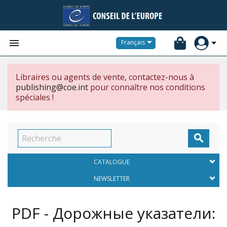


Français
Libraires ou agents de vente, contactez-nous à
publishing@coe.int
pour connaître nos conditions
spéciales !

CATALOGUE
NEWSLETTER
PDF - Дорожные указатели: